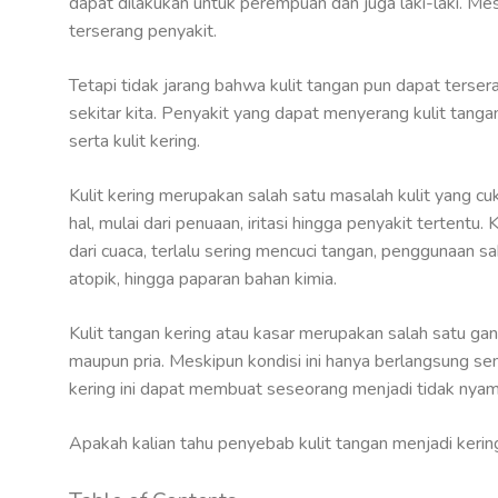
dapat dilakukan untuk perempuan dan juga laki-laki. M
terserang penyakit.
Tetapi tidak jarang bahwa kulit tangan pun dapat terser
sekitar kita. Penyakit yang dapat menyerang kulit tangan
serta kulit kering.
Kulit kering merupakan salah satu masalah kulit yang cuk
hal, mulai dari penuaan, iritasi hingga penyakit tertentu.
dari cuaca, terlalu sering mencuci tangan, penggunaan s
atopik, hingga paparan bahan kimia.
Kulit tangan kering atau kasar merupakan salah satu ga
maupun pria. Meskipun kondisi ini hanya berlangsung se
kering ini dapat membuat seseorang menjadi tidak nyama
Apakah kalian tahu penyebab kulit tangan menjadi kerin