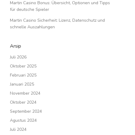
Martin Casino Bonus: Übersicht, Optionen und Tipps
für deutsche Spieler
Martin Casino Sicherheit: Lizenz, Datenschutz und
schnelle Auszahlungen
Arsip
Juli 2026
Oktober 2025
Februari 2025
Januari 2025
November 2024
Oktober 2024
September 2024
Agustus 2024
Juli 2024