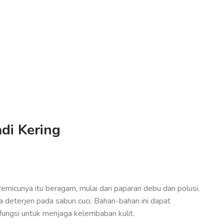
di Kering
 Pemicunya itu beragam, mulai dari paparan debu dan polusi,
a deterjen pada sabun cuci. Bahan-bahan ini dapat
ungsi untuk menjaga kelembaban kulit.