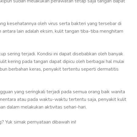
eskipun sudah melakukan perawatan tetap saja tangan dapat
ang kesehatannya oleh virus serta bakteri yang tersebar di
 antara lain adalah eksim, kulit tangan tiba-tiba menghitam
up sering terjadi. Kondisi ini dapat disebabkan oleh banyak
 Kulit kering pada tangan dapat dipicu oleh berbagai hal mulai
abun berbahan keras, penyakit tertentu seperti dermatitis
ngguan yang seringkali terjadi pada semua orang baik wanita
mentara atau pada waktu-waktu tertentu saja, penyakit kulit
n dalam melakukan aktivitas sehari-hari.
g? Yuk simak pernyataan dibawah ini!