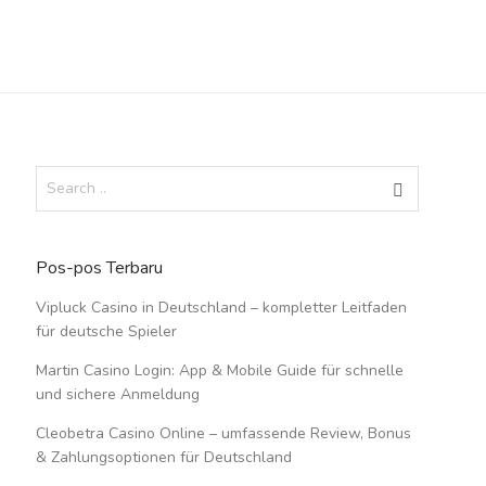
Pos-pos Terbaru
Vipluck Casino in Deutschland – kompletter Leitfaden
für deutsche Spieler
Martin Casino Login: App & Mobile Guide für schnelle
und sichere Anmeldung
Cleobetra Casino Online – umfassende Review, Bonus
& Zahlungsoptionen für Deutschland