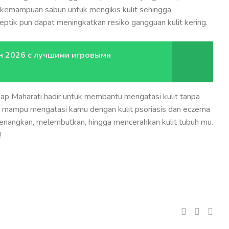
h kemampuan sabun untuk mengikis kulit sehingga
eptik pun dapat meningkatkan resiko gangguan kulit kering.
н 2026 с лучшими игровыми
Soap Maharati hadir untuk membantu mengatasi kulit tanpa
i mampu mengatasi kamu dengan kulit psoriasis dan eczema
enangkan, melembutkan, hingga mencerahkan kulit tubuh mu.
!