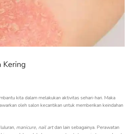
 Kering
bantu kita dalam melakukan aktivitas sehari-hari. Maka
tawarkan oleh salon kecantikan untuk memberikan keindahan
luluran,
manicure, nail art
dan lain sebagainya. Perawatan