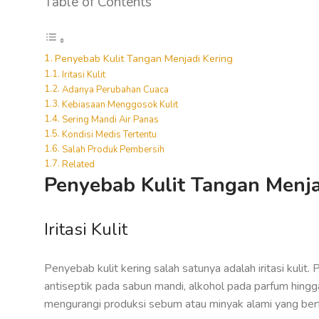
Table of Contents
Penyebab Kulit Tangan Menjadi Kering
Iritasi Kulit
Adanya Perubahan Cuaca
Kebiasaan Menggosok Kulit
Sering Mandi Air Panas
Kondisi Medis Tertentu
Salah Produk Pembersih
Related
Penyebab Kulit Tangan Menja
Iritasi Kulit
Penyebab kulit kering salah satunya adalah iritasi kulit.
antiseptik pada sabun mandi, alkohol pada parfum hingg
mengurangi produksi sebum atau minyak alami yang berf