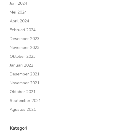
Juni 2024
Mei 2024
April 2024
Februari 2024
Desember 2023
November 2023
Oktober 2023
Januari 2022
Desember 2021
November 2021
Oktober 2021
September 2021
Agustus 2021
Kategori