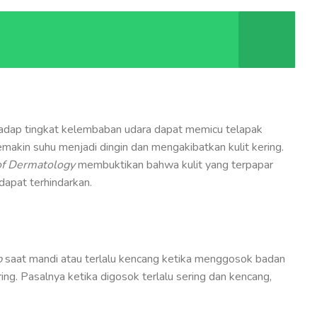
adap tingkat kelembaban udara dapat memicu telapak
makin suhu menjadi dingin dan mengakibatkan kulit kering.
 of Dermatology
membuktikan bahwa kulit yang terpapar
dapat terhindarkan.
b
saat mandi atau terlalu kencang ketika menggosok badan
g. Pasalnya ketika digosok terlalu sering dan kencang,