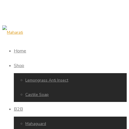
Home
Shop
Lemongrass Anti Insect
Castile Soap
B2B
Mahaguard