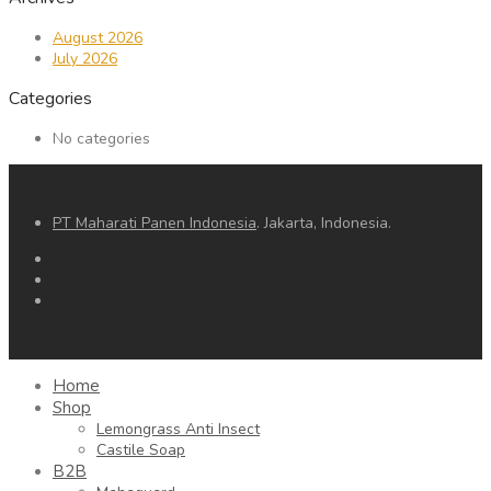
August 2026
July 2026
Categories
No categories
PT Maharati Panen Indonesia
. Jakarta, Indonesia.
Home
Shop
Lemongrass Anti Insect
Castile Soap
B2B