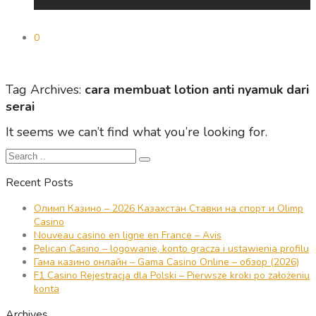
0
Tag Archives:
cara membuat lotion anti nyamuk dari
serai
It seems we can’t find what you’re looking for.
Recent Posts
Олимп Казино – 2026 Казахстан Ставки на спорт и Olimp
Casino
Nouveau casino en ligne en France – Avis
Pelican Casino – logowanie, konto gracza i ustawienia profilu
Гама казино онлайн – Gama Casino Online – обзор (2026)
F1 Casino Rejestracja dla Polski – Pierwsze kroki po założeniu
konta
Archives