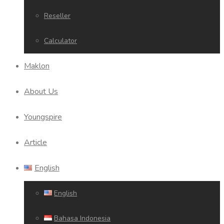
Reseller
Calculator
Maklon
About Us
Youngspire
Article
English
English
Bahasa Indonesia