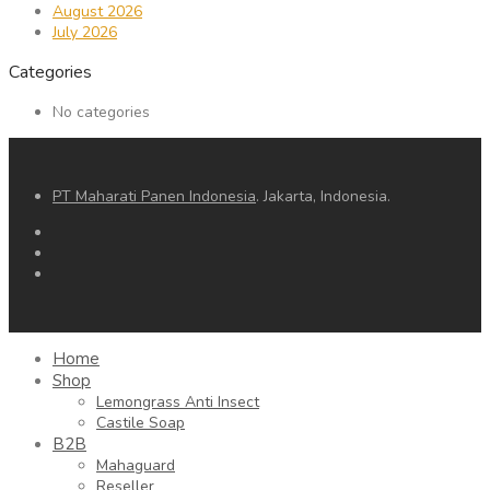
August 2026
July 2026
Categories
No categories
PT Maharati Panen Indonesia
. Jakarta, Indonesia.
Home
Shop
Lemongrass Anti Insect
Castile Soap
B2B
Mahaguard
Reseller