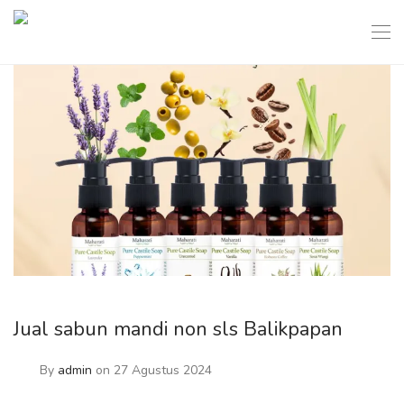
Jual sabun mandi non sls Balikpapan
By
admin
on 27 Agustus 2024