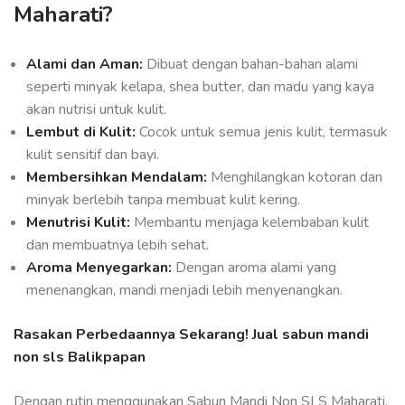
Maharati?
Alami dan Aman:
Dibuat dengan bahan-bahan alami
seperti minyak kelapa, shea butter, dan madu yang kaya
akan nutrisi untuk kulit.
Lembut di Kulit:
Cocok untuk semua jenis kulit, termasuk
kulit sensitif dan bayi.
Membersihkan Mendalam:
Menghilangkan kotoran dan
minyak berlebih tanpa membuat kulit kering.
Menutrisi Kulit:
Membantu menjaga kelembaban kulit
dan membuatnya lebih sehat.
Aroma Menyegarkan:
Dengan aroma alami yang
menenangkan, mandi menjadi lebih menyenangkan.
Rasakan Perbedaannya Sekarang! Jual sabun mandi
non sls Balikpapan
Dengan rutin menggunakan Sabun Mandi Non SLS Maharati,