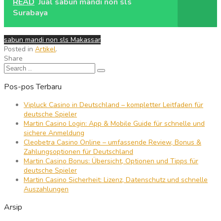
READ
Jual sabun mandi non sls
Surabaya
sabun mandi non sls Makassar
Posted in
Artikel
.
Share
Pos-pos Terbaru
Vipluck Casino in Deutschland – kompletter Leitfaden für
deutsche Spieler
Martin Casino Login: App & Mobile Guide für schnelle und
sichere Anmeldung
Cleobetra Casino Online – umfassende Review, Bonus &
Zahlungsoptionen für Deutschland
Martin Casino Bonus: Übersicht, Optionen und Tipps für
deutsche Spieler
Martin Casino Sicherheit: Lizenz, Datenschutz und schnelle
Auszahlungen
Arsip