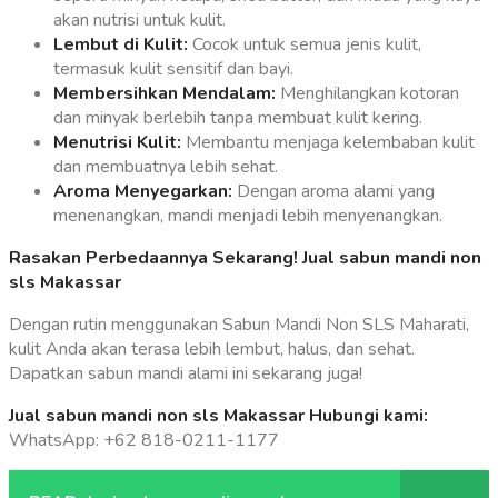
akan nutrisi untuk kulit.
Lembut di Kulit:
Cocok untuk semua jenis kulit,
termasuk kulit sensitif dan bayi.
Membersihkan Mendalam:
Menghilangkan kotoran
dan minyak berlebih tanpa membuat kulit kering.
Menutrisi Kulit:
Membantu menjaga kelembaban kulit
dan membuatnya lebih sehat.
Aroma Menyegarkan:
Dengan aroma alami yang
menenangkan, mandi menjadi lebih menyenangkan.
Rasakan Perbedaannya Sekarang! Jual sabun mandi non
sls Makassar
Dengan rutin menggunakan Sabun Mandi Non SLS Maharati,
kulit Anda akan terasa lebih lembut, halus, dan sehat.
Dapatkan sabun mandi alami ini sekarang juga!
Jual sabun mandi non sls Makassar Hubungi kami:
WhatsApp: +62 818-0211-1177