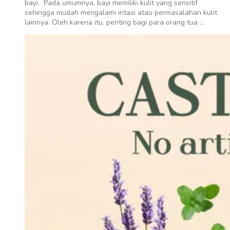
bayi. Pada umumnya, bayi memiliki kulit yang sensitif
sehingga mudah mengalami iritasi atau permasalahan kulit
lainnya. Oleh karena itu, penting bagi para orang tua …