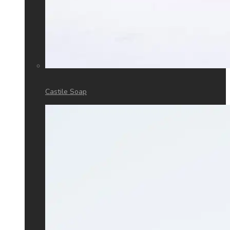
Castile Soap