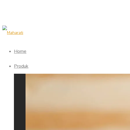
Home
Produk