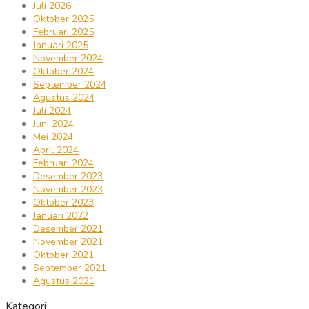
Juli 2026
Oktober 2025
Februari 2025
Januari 2025
November 2024
Oktober 2024
September 2024
Agustus 2024
Juli 2024
Juni 2024
Mei 2024
April 2024
Februari 2024
Desember 2023
November 2023
Oktober 2023
Januari 2022
Desember 2021
November 2021
Oktober 2021
September 2021
Agustus 2021
Kategori