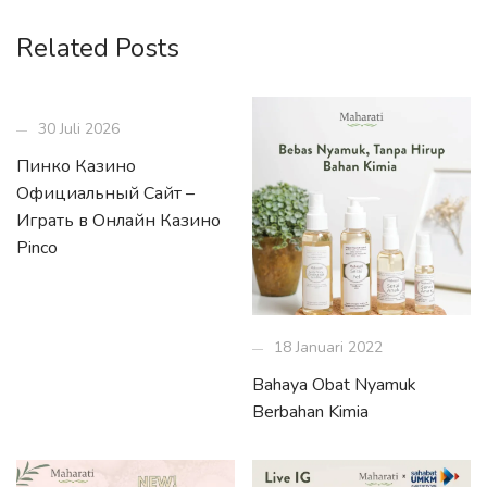
Related Posts
30 Juli 2026
Пинко Казино
Официальный Сайт –
Играть в Онлайн Казино
Pinco
18 Januari 2022
Bahaya Obat Nyamuk
Berbahan Kimia