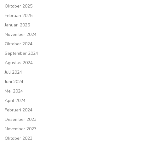
Oktober 2025
Februari 2025
Januari 2025
November 2024
Oktober 2024
September 2024
Agustus 2024
Juli 2024
Juni 2024
Mei 2024
April 2024
Februari 2024
Desember 2023
November 2023
Oktober 2023