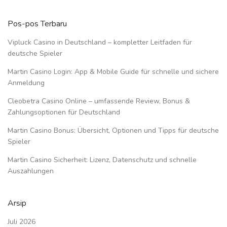
Pos-pos Terbaru
Vipluck Casino in Deutschland – kompletter Leitfaden für
deutsche Spieler
Martin Casino Login: App & Mobile Guide für schnelle und sichere
Anmeldung
Cleobetra Casino Online – umfassende Review, Bonus &
Zahlungsoptionen für Deutschland
Martin Casino Bonus: Übersicht, Optionen und Tipps für deutsche
Spieler
Martin Casino Sicherheit: Lizenz, Datenschutz und schnelle
Auszahlungen
Arsip
Juli 2026