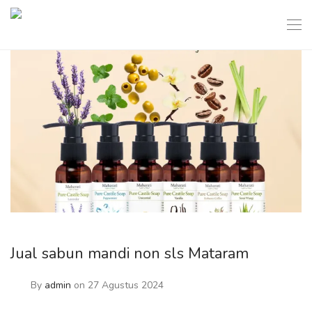
Jual sabun mandi non sls Mataram
By
admin
on 27 Agustus 2024