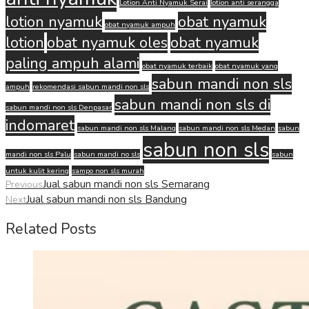
Lotion Anti Nyamuk Serai
lotion anti serangga
lotion nyamuk
obat nyamuk
obat nyamuk ampuh
lotion
obat nyamuk oles
obat nyamuk
paling ampuh alami
obat nyamuk terbaik
obat nyamuk yang
sabun mandi non sls
ampuh
rekomendasi sabun mandi non sls
sabun mandi non sls di
sabun mandi non sls Denpasar
indomaret
sabun mandi non sls Malang
sabun mandi non sls Medan
sabun
sabun non sls
mandi non sls Palu
sabun mandi no sls
sabun
untuk kulit kering
sampo non sls murah
Jual sabun mandi non sls Semarang
Previous
Jual sabun mandi non sls Bandung
Next
Related Posts