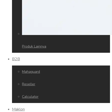
Produk Lainnya
B2B
Mahaguard
Reseller
Calculator
Maklon