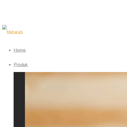
Home
Produk