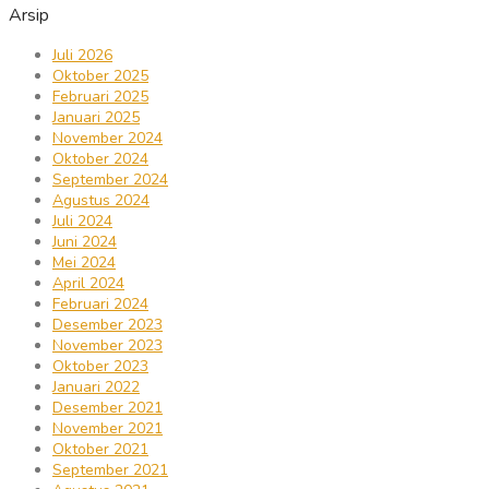
Arsip
Juli 2026
Oktober 2025
Februari 2025
Januari 2025
November 2024
Oktober 2024
September 2024
Agustus 2024
Juli 2024
Juni 2024
Mei 2024
April 2024
Februari 2024
Desember 2023
November 2023
Oktober 2023
Januari 2022
Desember 2021
November 2021
Oktober 2021
September 2021