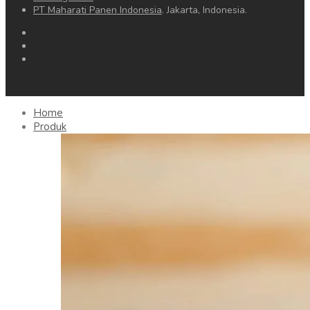
PT Maharati Panen Indonesia
. Jakarta, Indonesia.
Home
Produk