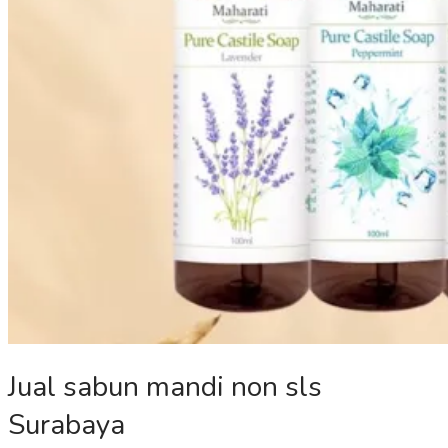
Jual sabun mandi non sls
Surabaya