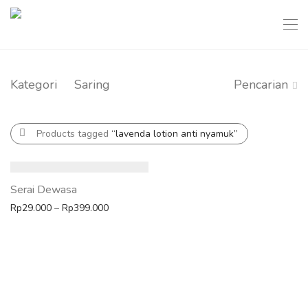
Kategori
Saring
Pencarian
Products tagged
“lavenda lotion anti nyamuk”
Serai Dewasa
Rentang harga: Rp29.000 hingga Rp399.000
Rp
29.000
–
Rp
399.000