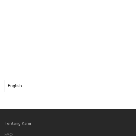
Choose
a
language
Tentang Kami
FAQ