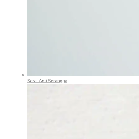
Serai Anti Serangga