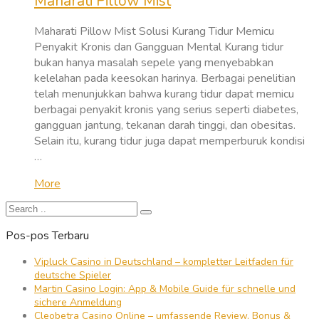
Maharati Pillow Mist
Maharati Pillow Mist Solusi Kurang Tidur Memicu
Penyakit Kronis dan Gangguan Mental Kurang tidur
bukan hanya masalah sepele yang menyebabkan
kelelahan pada keesokan harinya. Berbagai penelitian
telah menunjukkan bahwa kurang tidur dapat memicu
berbagai penyakit kronis yang serius seperti diabetes,
gangguan jantung, tekanan darah tinggi, dan obesitas.
Selain itu, kurang tidur juga dapat memperburuk kondisi
…
More
Pos-pos Terbaru
Vipluck Casino in Deutschland – kompletter Leitfaden für
deutsche Spieler
Martin Casino Login: App & Mobile Guide für schnelle und
sichere Anmeldung
Cleobetra Casino Online – umfassende Review, Bonus &