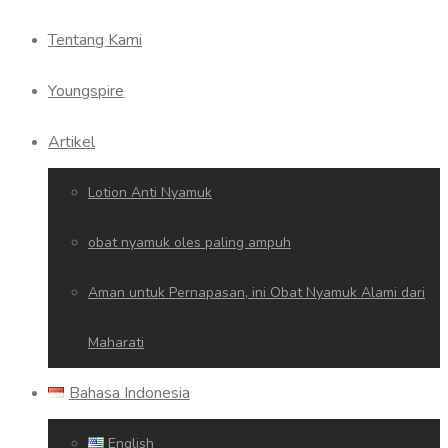
Tentang Kami
Youngspire
Artikel
Lotion Anti Nyamuk
obat nyamuk oles paling ampuh
Aman untuk Pernapasan, ini Obat Nyamuk Alami dari
Maharati
Bahasa Indonesia
English