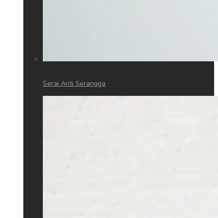
Serai Anti Serangga