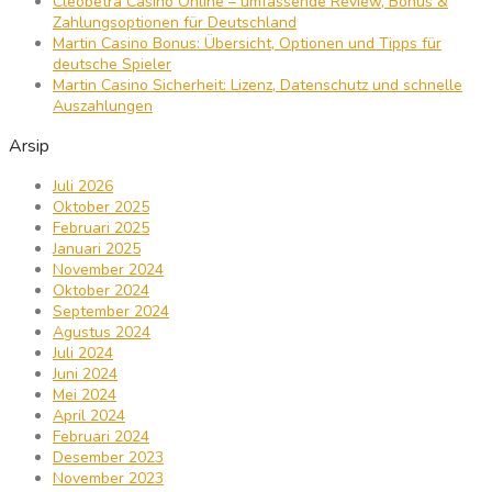
Cleobetra Casino Online – umfassende Review, Bonus &
Zahlungsoptionen für Deutschland
Martin Casino Bonus: Übersicht, Optionen und Tipps für
deutsche Spieler
Martin Casino Sicherheit: Lizenz, Datenschutz und schnelle
Auszahlungen
Arsip
Juli 2026
Oktober 2025
Februari 2025
Januari 2025
November 2024
Oktober 2024
September 2024
Agustus 2024
Juli 2024
Juni 2024
Mei 2024
April 2024
Februari 2024
Desember 2023
November 2023