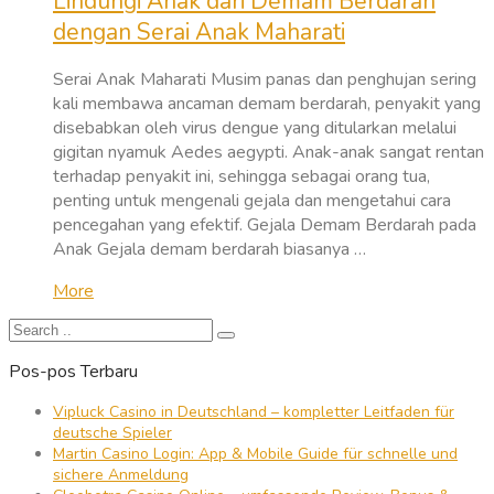
Lindungi Anak dari Demam Berdarah
dengan Serai Anak Maharati
Serai Anak Maharati Musim panas dan penghujan sering
kali membawa ancaman demam berdarah, penyakit yang
disebabkan oleh virus dengue yang ditularkan melalui
gigitan nyamuk Aedes aegypti. Anak-anak sangat rentan
terhadap penyakit ini, sehingga sebagai orang tua,
penting untuk mengenali gejala dan mengetahui cara
pencegahan yang efektif. Gejala Demam Berdarah pada
Anak Gejala demam berdarah biasanya …
More
Pos-pos Terbaru
Vipluck Casino in Deutschland – kompletter Leitfaden für
deutsche Spieler
Martin Casino Login: App & Mobile Guide für schnelle und
sichere Anmeldung