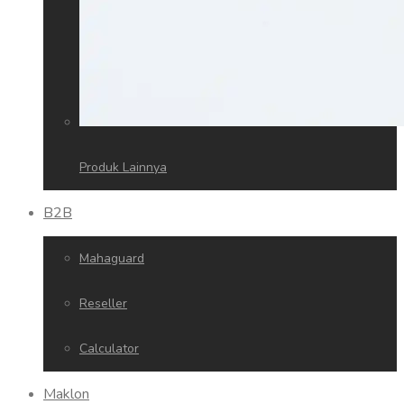
Produk Lainnya
B2B
Mahaguard
Reseller
Calculator
Maklon