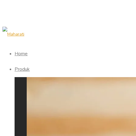
Home
Produk