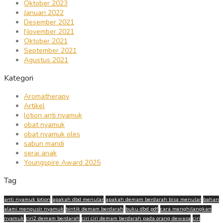
Oktober 2023
Januari 2022
Desember 2021
November 2021
Oktober 2021
September 2021
Agustus 2021
Kategori
Aromatherapy
Artikel
lotion anti nyamuk
obat nyamuk
obat nyamuk oles
sabun mandi
serai anak
Youngspire Award 2025
Tag
anti nyamuk lotion
apakah dbd menular
apakah demam berdarah bisa menular
bahan
alami mengusir nyamuk
bintik demam berdarah
buku dbd pdf
cara menghilangkan
nyamuk
ciri2 demam berdarah
ciri ciri demam berdarah pada orang dewasa
ciri