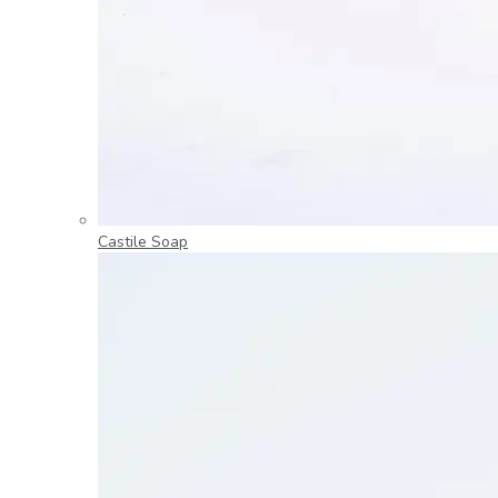
Castile Soap