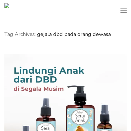
Tag Archives:
gejala dbd pada orang dewasa