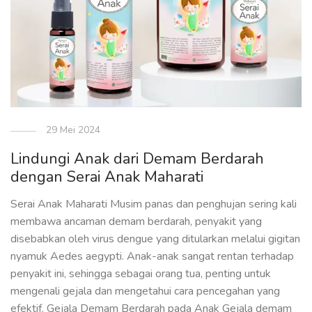
29 Mei 2024
Lindungi Anak dari Demam Berdarah
dengan Serai Anak Maharati
Serai Anak Maharati Musim panas dan penghujan sering kali
membawa ancaman demam berdarah, penyakit yang
disebabkan oleh virus dengue yang ditularkan melalui gigitan
nyamuk Aedes aegypti. Anak-anak sangat rentan terhadap
penyakit ini, sehingga sebagai orang tua, penting untuk
mengenali gejala dan mengetahui cara pencegahan yang
efektif. Gejala Demam Berdarah pada Anak Gejala demam