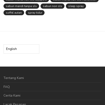
sabun mandi tanpa sls
sabun non sls
sleep spray
soffel autan
spray tidur
Choose
a
language
Tentang Kami
FAQ
Cerita Kami
Lacak Pesanan