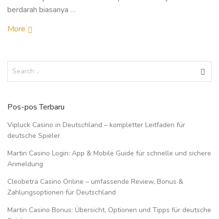
berdarah biasanya …
More
Pos-pos Terbaru
Vipluck Casino in Deutschland – kompletter Leitfaden für
deutsche Spieler
Martin Casino Login: App & Mobile Guide für schnelle und sichere
Anmeldung
Cleobetra Casino Online – umfassende Review, Bonus &
Zahlungsoptionen für Deutschland
Martin Casino Bonus: Übersicht, Optionen und Tipps für deutsche