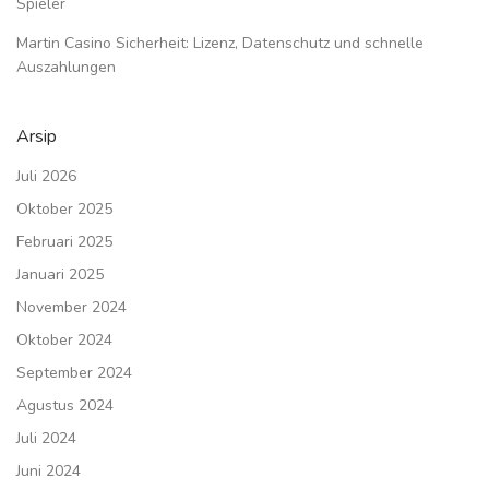
Spieler
Martin Casino Sicherheit: Lizenz, Datenschutz und schnelle
Auszahlungen
Arsip
Juli 2026
Oktober 2025
Februari 2025
Januari 2025
November 2024
Oktober 2024
September 2024
Agustus 2024
Juli 2024
Juni 2024