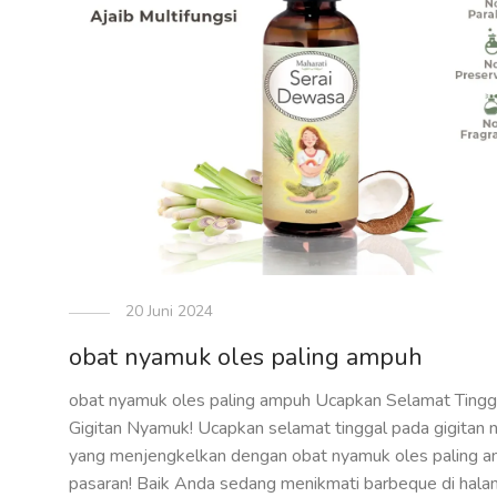
20 Juni 2024
obat nyamuk oles paling ampuh
obat nyamuk oles paling ampuh Ucapkan Selamat Tingg
Gigitan Nyamuk! Ucapkan selamat tinggal pada gigitan
yang menjengkelkan dengan obat nyamuk oles paling a
pasaran! Baik Anda sedang menikmati barbeque di hal