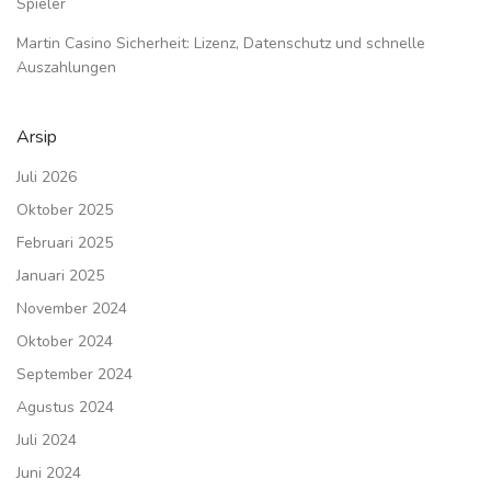
Spieler
Martin Casino Sicherheit: Lizenz, Datenschutz und schnelle
Auszahlungen
Arsip
Juli 2026
Oktober 2025
Februari 2025
Januari 2025
November 2024
Oktober 2024
September 2024
Agustus 2024
Juli 2024
Juni 2024