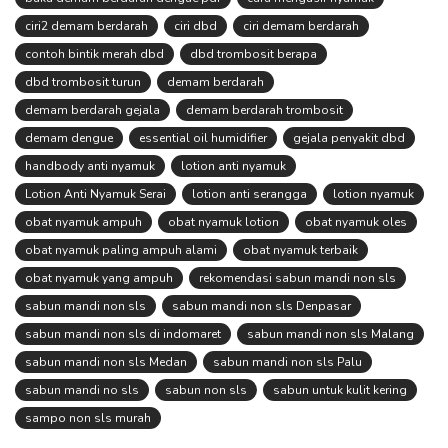
ciri2 demam berdarah
ciri dbd
ciri demam berdarah
contoh bintik merah dbd
dbd trombosit berapa
dbd trombosit turun
demam berdarah
demam berdarah gejala
demam berdarah trombosit
demam dengue
essential oil humidifier
gejala penyakit dbd
handbody anti nyamuk
lotion anti nyamuk
Lotion Anti Nyamuk Serai
lotion anti serangga
lotion nyamuk
obat nyamuk ampuh
obat nyamuk lotion
obat nyamuk oles
obat nyamuk paling ampuh alami
obat nyamuk terbaik
obat nyamuk yang ampuh
rekomendasi sabun mandi non sls
sabun mandi non sls
sabun mandi non sls Denpasar
sabun mandi non sls di indomaret
sabun mandi non sls Malang
sabun mandi non sls Medan
sabun mandi non sls Palu
sabun mandi no sls
sabun non sls
sabun untuk kulit kering
sampo non sls murah