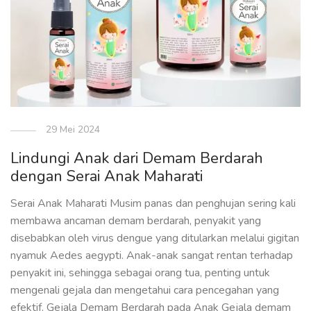
29 Mei 2024
Lindungi Anak dari Demam Berdarah
dengan Serai Anak Maharati
Serai Anak Maharati Musim panas dan penghujan sering kali
membawa ancaman demam berdarah, penyakit yang
disebabkan oleh virus dengue yang ditularkan melalui gigitan
nyamuk Aedes aegypti. Anak-anak sangat rentan terhadap
penyakit ini, sehingga sebagai orang tua, penting untuk
mengenali gejala dan mengetahui cara pencegahan yang
efektif. Gejala Demam Berdarah pada Anak Gejala demam