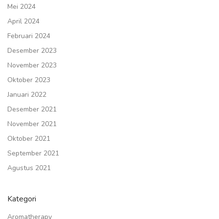
Mei 2024
April 2024
Februari 2024
Desember 2023
November 2023
Oktober 2023
Januari 2022
Desember 2021
November 2021
Oktober 2021
September 2021
Agustus 2021
Kategori
Aromatherapy