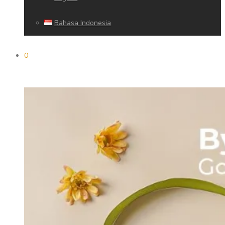
Bahasa Indonesia
0