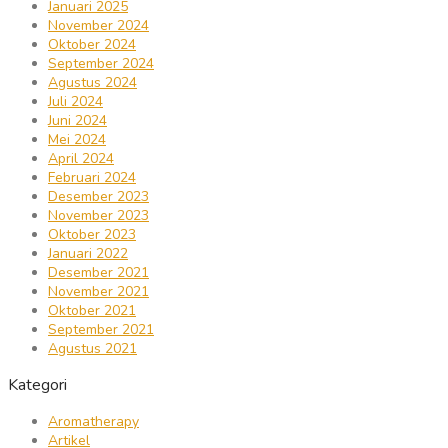
Januari 2025
November 2024
Oktober 2024
September 2024
Agustus 2024
Juli 2024
Juni 2024
Mei 2024
April 2024
Februari 2024
Desember 2023
November 2023
Oktober 2023
Januari 2022
Desember 2021
November 2021
Oktober 2021
September 2021
Agustus 2021
Kategori
Aromatherapy
Artikel