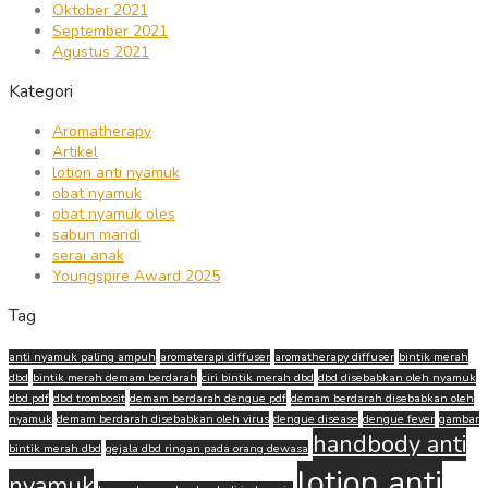
Oktober 2021
September 2021
Agustus 2021
Kategori
Aromatherapy
Artikel
lotion anti nyamuk
obat nyamuk
obat nyamuk oles
sabun mandi
serai anak
Youngspire Award 2025
Tag
anti nyamuk paling ampuh
aromaterapi diffuser
aromatherapy diffuser
bintik merah
dbd
bintik merah demam berdarah
ciri bintik merah dbd
dbd disebabkan oleh nyamuk
dbd pdf
dbd trombosit
demam berdarah dengue pdf
demam berdarah disebabkan oleh
nyamuk
demam berdarah disebabkan oleh virus
dengue disease
dengue fever
gambar
handbody anti
bintik merah dbd
gejala dbd ringan pada orang dewasa
lotion anti
nyamuk