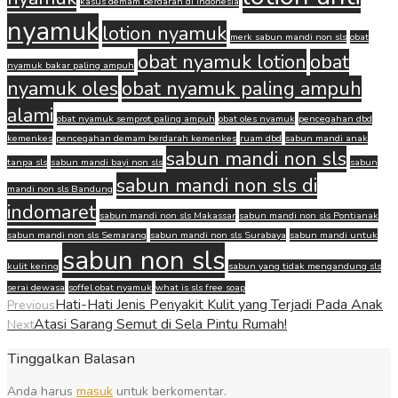
kasus demam berdarah di indonesia
nyamuk
lotion nyamuk
merk sabun mandi non sls
obat
obat nyamuk lotion
obat
nyamuk bakar paling ampuh
nyamuk oles
obat nyamuk paling ampuh
alami
obat nyamuk semprot paling ampuh
obat oles nyamuk
pencegahan dbd
kemenkes
pencegahan demam berdarah kemenkes
ruam dbd
sabun mandi anak
sabun mandi non sls
tanpa sls
sabun mandi bayi non sls
sabun
sabun mandi non sls di
mandi non sls Bandung
indomaret
sabun mandi non sls Makassar
sabun mandi non sls Pontianak
sabun mandi non sls Semarang
sabun mandi non sls Surabaya
sabun mandi untuk
sabun non sls
kulit kering
sabun yang tidak mengandung sls
serai dewasa
soffel obat nyamuk
what is sls free soap
Hati-Hati Jenis Penyakit Kulit yang Terjadi Pada Anak
Previous
Atasi Sarang Semut di Sela Pintu Rumah!
Next
Tinggalkan Balasan
Anda harus
masuk
untuk berkomentar.