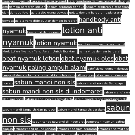
mengusir nyamuk
cara membasmi nyamuk
cara penularan demam berdarah dengue
dbd
demam berdarah adalah
demam berdarah dengue
demam berdarah disebabkan
oleh
dengue fever
gejala dbd orang dewasa
gejala demam berdarah pada orang
handbody anti
dewasa
gejala yang ditimbulkan demam berdarah
lotion anti
nyamuk
kasus dbd di indonesia
nyamuk
lotion nyamuk
membunuh nyamuk saat hamil
Merk Lotion Nyamuk Yang Aman Untuk Ibu Hamil
nama virus demam berdarah
obat nyamuk lotion
obat nyamuk oles
obat
nyamuk paling ampuh alami
patofisiologi demam dengue
penyakit demam berdarah disebabkan oleh virus
pillow spray
sabun mandi dewasa
sabun mandi non sls
non sls
sabun mandi non sls Balikpapan
sabun mandi non sls di indomaret
sabun mandi non
sls Samarinda
sabun mandi non sls Yogyakarta
sabun mandi tanpa kandungan sls
sabun
sabun mandi tanpa sls dan paraben
sabun mandi tanpa sls paraben
non sls
sabun tanpa pewangi di indomaret
semprotan nyamuk paling
ampuh
trombosit dbd paling rendah
trombosit demam berdarah
trombosit normal dbd
trombosit rendah dbd berapa
trombosit turun dbd
virus dengue