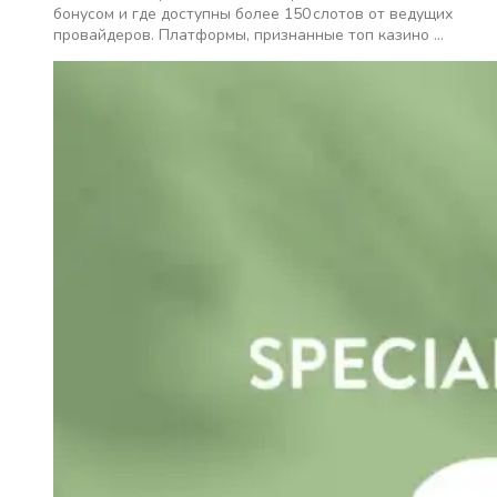
бонусом и где доступны более 150 слотов от ведущих
провайдеров. Платформы, признанные топ казино …