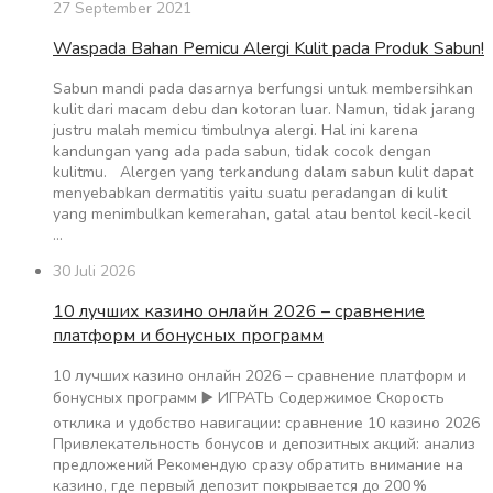
27 September 2021
Waspada Bahan Pemicu Alergi Kulit pada Produk Sabun!
Sabun mandi pada dasarnya berfungsi untuk membersihkan
kulit dari macam debu dan kotoran luar. Namun, tidak jarang
justru malah memicu timbulnya alergi. Hal ini karena
kandungan yang ada pada sabun, tidak cocok dengan
kulitmu. Alergen yang terkandung dalam sabun kulit dapat
menyebabkan dermatitis yaitu suatu peradangan di kulit
yang menimbulkan kemerahan, gatal atau bentol kecil-kecil
…
30 Juli 2026
10 лучших казино онлайн 2026 – сравнение
платформ и бонусных программ
10 лучших казино онлайн 2026 – сравнение платформ и
бонусных программ ▶️ ИГРАТЬ Содержимое Скорость
отклика и удобство навигации: сравнение 10 казино 2026
Привлекательность бонусов и депозитных акций: анализ
предложений Рекомендую сразу обратить внимание на
казино, где первый депозит покрывается до 200 %