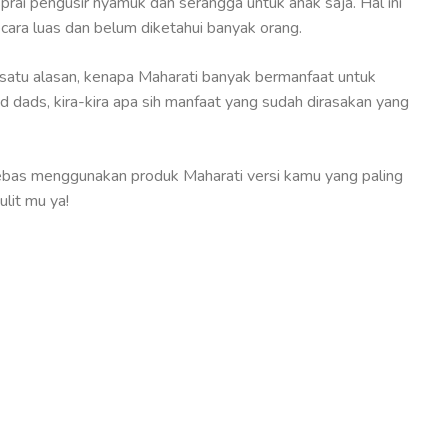
prai pengusir nyamuk dan serangga untuk anak saja. Hal ini
cara luas dan belum diketahui banyak orang.
atu alasan, kenapa Maharati banyak bermanfaat untuk
dads, kira-kira apa sih manfaat yang sudah dirasakan yang
ebas menggunakan produk Maharati versi kamu yang paling
lit mu ya!