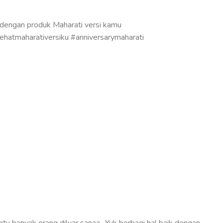
ck dengan produk Maharati versi kamu
ehatmaharativersiku #anniversarymaharati
tu banyak orang diluar sanaa.. Yuk berbagi hal baik dengan