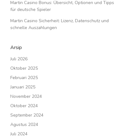
Martin Casino Bonus: Übersicht, Optionen und Tipps
für deutsche Spieler
Martin Casino Sicherheit: Lizenz, Datenschutz und
schnelle Auszahlungen
Arsip
Juli 2026
Oktober 2025
Februari 2025
Januari 2025
November 2024
Oktober 2024
September 2024
Agustus 2024
Juli 2024