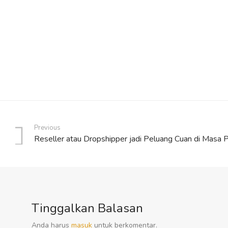
Previous
Reseller atau Dropshipper jadi Peluang Cuan di Masa
Tinggalkan Balasan
Anda harus
masuk
untuk berkomentar.