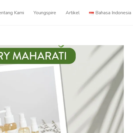
entang Kami
Youngspire
Artikel
Bahasa Indonesia