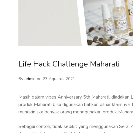
Life Hack Challenge Maharati
By
admin
on 23 Agustus 2021
Masih dalam vibes Anniversary 5th Maharati, diadakan
produk Maharati bisa digunakan bahkan diluar klaimnya
mungkin jika banyak orang menggunakan produk Maharati 
Sebagai contoh, tidak sedikit yang menggunakan Serai A