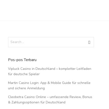
Pos-pos Terbaru
Vipluck Casino in Deutschland – kompletter Leitfaden
für deutsche Spieler
Martin Casino Login: App & Mobile Guide für schnelle
und sichere Anmeldung
Cleobetra Casino Online – umfassende Review, Bonus
& Zahlungsoptionen für Deutschland