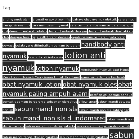
Tag
anti nyamuk alami
aromatherapy pillow mist
bahaya obat nyamuk elektrik
cara ampuh
mengusir nyamuk
cara membasmi nyamuk
cara penularan demam berdarah dengue
dbd
demam berdarah adalah
demam berdarah dengue
demam berdarah disebabkan
oleh
dengue fever
gejala dbd orang dewasa
gejala demam berdarah pada orang
handbody anti
dewasa
gejala yang ditimbulkan demam berdarah
lotion anti
nyamuk
kasus dbd di indonesia
nyamuk
lotion nyamuk
membunuh nyamuk saat hamil
Merk Lotion Nyamuk Yang Aman Untuk Ibu Hamil
nama virus demam berdarah
obat nyamuk lotion
obat nyamuk oles
obat
nyamuk paling ampuh alami
patofisiologi demam dengue
penyakit demam berdarah disebabkan oleh virus
pillow spray
sabun mandi dewasa
sabun mandi non sls
non sls
sabun mandi non sls Balikpapan
sabun mandi non sls di indomaret
sabun mandi non
sls Samarinda
sabun mandi non sls Yogyakarta
sabun mandi tanpa kandungan sls
sabun
sabun mandi tanpa sls dan paraben
sabun mandi tanpa sls paraben