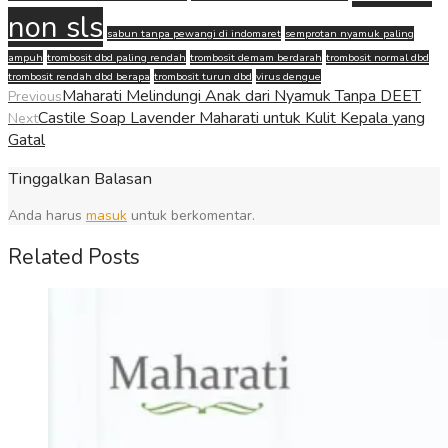
non sls
sabun tanpa pewangi di indomaret
semprotan nyamuk paling
ampuh
trombosit dbd paling rendah
trombosit demam berdarah
trombosit normal dbd
trombosit rendah dbd berapa
trombosit turun dbd
virus dengue
Maharati Melindungi Anak dari Nyamuk Tanpa DEET
Previous
Castile Soap Lavender Maharati untuk Kulit Kepala yang
Next
Gatal
Tinggalkan Balasan
Anda harus
masuk
untuk berkomentar.
Related Posts