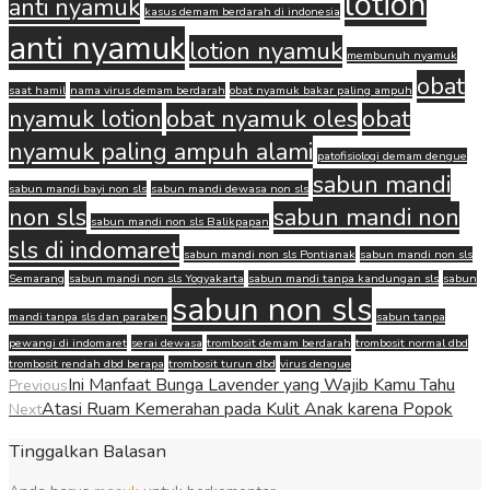
lotion
anti nyamuk
kasus demam berdarah di indonesia
anti nyamuk
lotion nyamuk
membunuh nyamuk
obat
saat hamil
nama virus demam berdarah
obat nyamuk bakar paling ampuh
nyamuk lotion
obat nyamuk oles
obat
nyamuk paling ampuh alami
patofisiologi demam dengue
sabun mandi
sabun mandi bayi non sls
sabun mandi dewasa non sls
non sls
sabun mandi non
sabun mandi non sls Balikpapan
sls di indomaret
sabun mandi non sls Pontianak
sabun mandi non sls
Semarang
sabun mandi non sls Yogyakarta
sabun mandi tanpa kandungan sls
sabun
sabun non sls
mandi tanpa sls dan paraben
sabun tanpa
pewangi di indomaret
serai dewasa
trombosit demam berdarah
trombosit normal dbd
trombosit rendah dbd berapa
trombosit turun dbd
virus dengue
Ini Manfaat Bunga Lavender yang Wajib Kamu Tahu
Previous
Atasi Ruam Kemerahan pada Kulit Anak karena Popok
Next
Tinggalkan Balasan