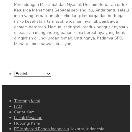
Perlindungan Maksimal dari Nyamuk Demam Berdarah untuk
Keluarga Mahamoms Sebagai seorang ibu, Anda tentu selalu
ingin yang terbaik untuk melindungi keluarga dari berbagai
risiko kesehatan, termasuk ancaman nyamuk pembawa
demam berdarah. Namun, seringkali produk pengusir nyamuk
di pasaran mengandung bahan kimia berbahaya yang tidak
diinginkan di lingkungan rumah. Untungnya, hadirnya SPDJ
Maharati membawa solusi yang …
Choose
a
language
Tentang Kami
FAQ
Cerita Kami
Lacak Pesanan
Hubungi Kami
PT Maharati Panen Indonesia
. Jakarta, Indonesia.