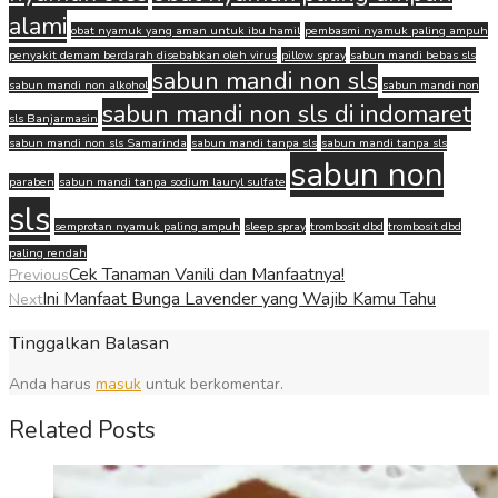
alami
obat nyamuk yang aman untuk ibu hamil
pembasmi nyamuk paling ampuh
penyakit demam berdarah disebabkan oleh virus
pillow spray
sabun mandi bebas sls
sabun mandi non sls
sabun mandi non alkohol
sabun mandi non
sabun mandi non sls di indomaret
sls Banjarmasin
sabun mandi non sls Samarinda
sabun mandi tanpa sls
sabun mandi tanpa sls
sabun non
paraben
sabun mandi tanpa sodium lauryl sulfate
sls
semprotan nyamuk paling ampuh
sleep spray
trombosit dbd
trombosit dbd
paling rendah
Cek Tanaman Vanili dan Manfaatnya!
Previous
Ini Manfaat Bunga Lavender yang Wajib Kamu Tahu
Next
Tinggalkan Balasan
Anda harus
masuk
untuk berkomentar.
Related Posts