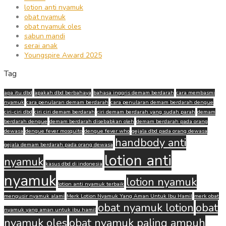
lotion anti nyamuk
obat nyamuk
obat nyamuk oles
sabun mandi
serai anak
Youngspire Award 2025
Tag
apa itu dbd
apakah dbd berbahaya
bahasa inggris demam berdarah
cara membasmi
nyamuk
cara penularan demam berdarah
cara penularan demam berdarah dengue
ciri-ciri dbd
ciri ciri demam berdarah
ciri demam berdarah yang sudah parah
demam
berdarah dengue
demam berdarah disebabkan oleh
demam berdarah pada orang
dewasa
dengue fever mosquito
dengue fever who
gejala dbd pada orang dewasa
handbody anti
gejala demam berdarah pada orang dewasa
lotion anti
nyamuk
kasus dbd di indonesia
nyamuk
lotion nyamuk
lotion anti nyamuk terbaik
mengusir nyamuk alami
Merk Lotion Nyamuk Yang Aman Untuk Ibu Hamil
merk obat
obat nyamuk lotion
obat
nyamuk yang aman untuk ibu hamil
nyamuk oles
obat nyamuk paling ampuh