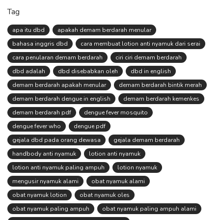
Tag
apa itu dbd
apakah demam berdarah menular
bahasa inggris dbd
cara membuat lotion anti nyamuk dari serai
cara penularan demam berdarah
ciri ciri demam berdarah
dbd adalah
dbd disebabkan oleh
dbd in english
demam berdarah apakah menular
demam berdarah bintik merah
demam berdarah dengue in english
demam berdarah kemenkes
demam berdarah pdf
dengue fever mosquito
dengue fever who
dengue pdf
gejala dbd pada orang dewasa
gejala demam berdarah
handbody anti nyamuk
lotion anti nyamuk
lotion anti nyamuk paling ampuh
lotion nyamuk
mengusir nyamuk alami
obat nyamuk alami
obat nyamuk lotion
obat nyamuk oles
obat nyamuk paling ampuh
obat nyamuk paling ampuh alami