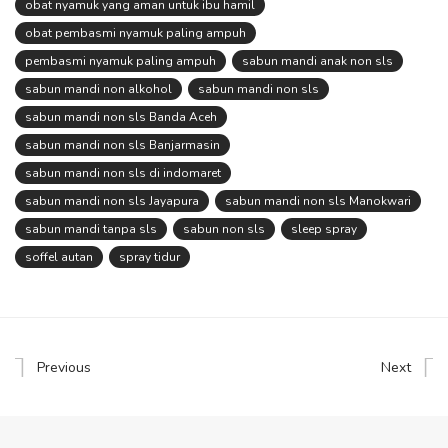
obat nyamuk yang aman untuk ibu hamil
obat pembasmi nyamuk paling ampuh
pembasmi nyamuk paling ampuh
sabun mandi anak non sls
sabun mandi non alkohol
sabun mandi non sls
sabun mandi non sls Banda Aceh
sabun mandi non sls Banjarmasin
sabun mandi non sls di indomaret
sabun mandi non sls Jayapura
sabun mandi non sls Manokwari
sabun mandi tanpa sls
sabun non sls
sleep spray
soffel autan
spray tidur
Previous
Next