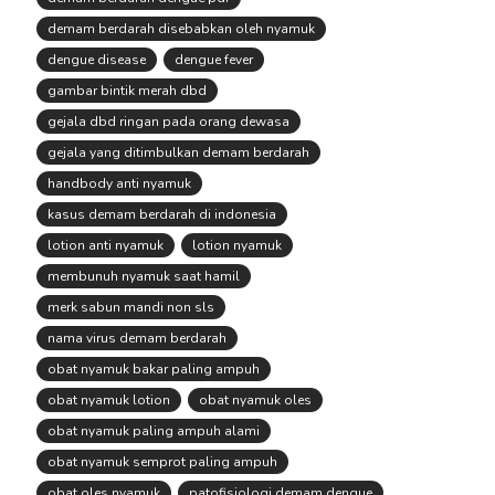
demam berdarah disebabkan oleh nyamuk
dengue disease
dengue fever
gambar bintik merah dbd
gejala dbd ringan pada orang dewasa
gejala yang ditimbulkan demam berdarah
handbody anti nyamuk
kasus demam berdarah di indonesia
lotion anti nyamuk
lotion nyamuk
membunuh nyamuk saat hamil
merk sabun mandi non sls
nama virus demam berdarah
obat nyamuk bakar paling ampuh
obat nyamuk lotion
obat nyamuk oles
obat nyamuk paling ampuh alami
obat nyamuk semprot paling ampuh
obat oles nyamuk
patofisiologi demam dengue