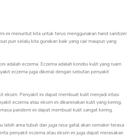
emi ini menuntut kita untuk terus menggunakan hand sanitizer
abun pun selalu kita gunakan baik yang cair maupun yang
 kini adalah eczema. Eczema adalah kondisi kulit yang ruam
nyakit eczema juga dikenal dengan sebutan penyakit
t eksim. Penyakit ini dapat membuat kulit menjadi iritasi
akit eczema atau eksim ini dikarenakan kulit yang kering,
da masa pandemi ini dapat membuat kulit sangat kering.
u lebih area tubuh dan juga rasa gatal akan semakin terasa
rita penyakit eczema atau eksim ini juga dapat merasakan