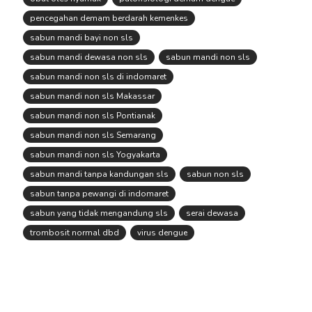
pencegahan demam berdarah kemenkes
sabun mandi bayi non sls
sabun mandi dewasa non sls
sabun mandi non sls
sabun mandi non sls di indomaret
sabun mandi non sls Makassar
sabun mandi non sls Pontianak
sabun mandi non sls Semarang
sabun mandi non sls Yogyakarta
sabun mandi tanpa kandungan sls
sabun non sls
sabun tanpa pewangi di indomaret
sabun yang tidak mengandung sls
serai dewasa
trombosit normal dbd
virus dengue