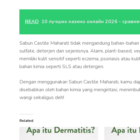
READ
10 лучших казино онлайн 2026 - сравн
Sabun Castile Maharati tidak mengandung bahan-bahan 
sulfate, deterjen dan sejenisnya. Alami, plant-based, 
memiliki kulit sensitif seperti eczema, psoriasis atau 
bahan kimia seperti SLS atau detergen.
Dengan menggunakan Sabun Castile Maharati, kamu dapa
disebabkan oleh bahan kimia yang mengiritasi, menimbul
wangi sekaligus deh!
Related