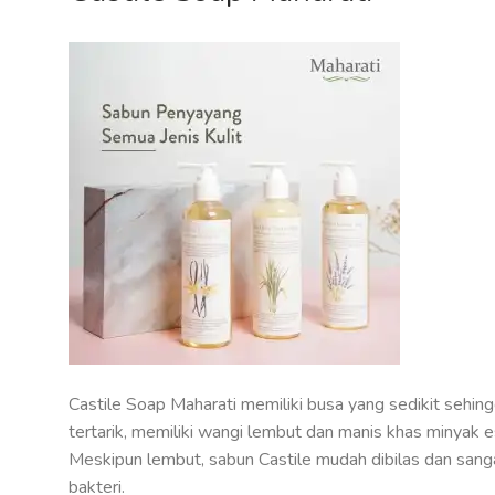
Castile Soap Maharati memiliki busa yang sedikit sehin
tertarik, memiliki wangi lembut dan manis khas minyak 
Meskipun lembut, sabun Castile mudah dibilas dan sanga
bakteri.