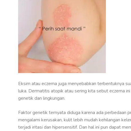
Eksim atau eczema juga menyebabkan terbentuknya suatu
luka. Dermatitis atopik atau sering kita sebut eczema 
genetik dan lingkungan.
Faktor genetik ternyata diduga karena ada perbedaan p
mengalami kerusakan, kulit lebih mudah kehilangan kelem
terjadi iritasi dan hipersensitif. Dan hal ini pun dapat me