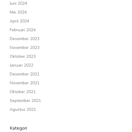
Juni 2024
Mei 2024
April 2024
Februari 2024
Desember 2023
November 2023
Oktober 2023
Januari 2022
Desember 2021
November 2021
Oktober 2021
September 2021
Agustus 2021
Kategori