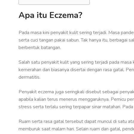
Apa itu Eczema?
Pada masa kini penyakit kulit sering terjadi. Masa pand
serta cuci tangan pakai sabun. Tak hanya itu, berbagai s
berbentuk batangan.
Salah satu penyakit kulit yang sering terjadi pada masa
kemerahan dan biasanya disertai dengan rasa gatal. Pe
dermatitis.
Penyakit eczema juga seringkali disebut sebagai penyaki
apabila kalian terus menerus menggaruknya. Pemicu peny
stress serta terlalu sering terpapar sinar matahari. Pa
Ruam serta rasa gatal tersebut dapat muncul di satu ata
memburuk saat malam hari. Selain ruam dan gatal, pende