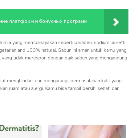
ение платформ и бонусных программ
kimia yang membahayakan seperti paraben, sodium laureth
vegetarian and 100% natural. Sabun ini aman untuk kamu yang
kulit yang tidak merespon dengan baik sabun yang mengandung
t menghindari, dan mengurangi, permasalahan kulit yang
kan ruam atau alergi.
Kamu bisa tampil bersih, sehat, dan