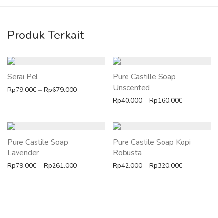
Produk Terkait
Serai Pel
Pure Castille Soap
Unscented
Rentang harga: Rp79.000 hingga Rp679.000
Rp
79.000
–
Rp
679.000
Rentang ha
Rp
40.000
–
Rp
160.000
Pure Castile Soap
Pure Castile Soap Kopi
Lavender
Robusta
Rentang harga: Rp79.000 hingga Rp261.000
Rentang ha
Rp
79.000
–
Rp
261.000
Rp
42.000
–
Rp
320.000