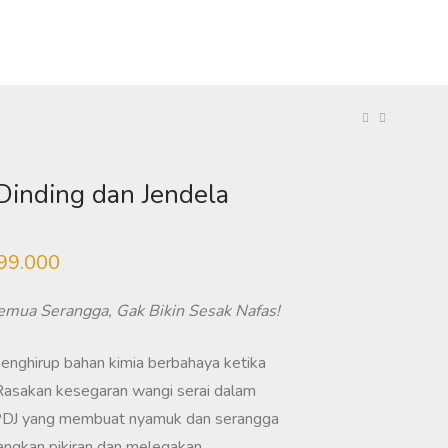
 Dinding dan Jendela
99.000
Rentang
harga:
Rp29.000
hingga
emua Serangga, Gak Bikin Sesak Nafas!
Rp699.000
 menghirup bahan kimia berbahaya ketika
Rasakan kesegaran wangi serai dalam
PDJ yang membuat nyamuk dan serangga
ngkan pikiran dan melegakan