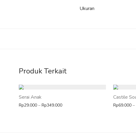
Ukuran
Produk Terkait
Serai Anak
Castile So
Rentang harga: Rp29.000 hingga Rp3
Rp
29.000
–
Rp
349.000
Rp
69.000
–