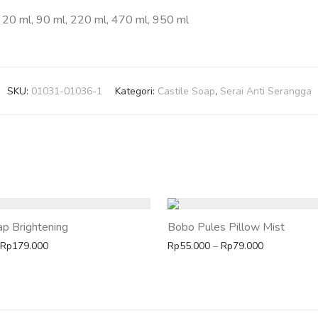
20 ml, 90 ml, 220 ml, 470 ml, 950 ml
SKU:
01031-01036-1
Kategori:
Castile Soap
,
Serai Anti Serangga
ap Brightening
Bobo Pules Pillow Mist
49.000
Rentang harga: Rp69.000 hingga Rp179.000
Rentang har
Rp
179.000
Rp
55.000
–
Rp
79.000