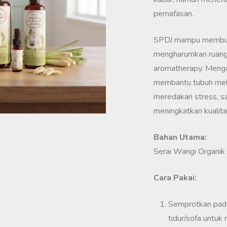
pernafasan.
SPDJ mampu membuat
mengharumkan ruanga
aromatherapy. Menga
membantu tubuh mela
meredakan stress, sa
meningkatkan kualitas
Bahan Utama:
Serai Wangi Organik
Cara Pakai:
Semprotkan pada 
tidur/sofa untuk