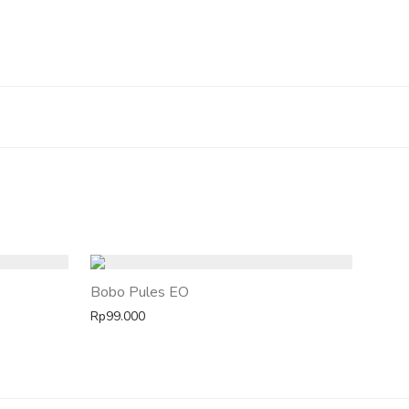
Bobo Pules EO
ga: Rp55.000 hingga Rp79.000
Rp
99.000