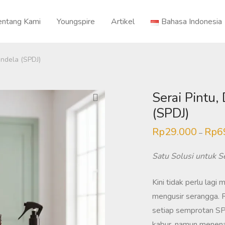
entang Kami
Youngspire
Artikel
Bahasa Indonesia
endela (SPDJ)
Serai Pintu,
(SPDJ)
Rp
29.000
Rp
6
–
Satu Solusi untuk S
Kini tidak perlu lagi
mengusir serangga. 
setiap semprotan S
kabur, namun menena