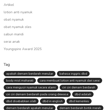
Artikel
lotion anti nyamuk
obat nyamuk
obat nyamuk oles
sabun mandi
serai anak
Youngspire Award 2025
Tag
apakah demam berdarah menular
bahasa inggris dbd
body mist maharati
cara membuat lotion anti nyamuk dari serai
cara mengusir nyamuk secara alami
ciri ciri demam berdarah
ciri ciri demam berdarah pada orang dewasa
dbd adalah
dbd disebabkan oleh
dbd in english
dbd kemenkes
demam berdarah apakah menular
demam berdarah bintik merah