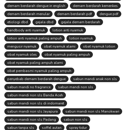
demam berdarah dengue in english
demam berdarah kemenkes
demam berdarah menular
demam berdarah pdf
dengue pdf
etiologi dbd
gejala dbd
gejala demam berdarah
handbody anti nyamuk
lotion anti nyamuk
lotion anti nyamuk paling ampuh
lotion nyamuk
mengusir nyamuk
obat nyamuk alami
obat nyamuk lotion
obat nyamuk oles
obat nyamuk paling ampuh
obat nyamuk paling ampuh alami
obat pembasmi nyamuk paling ampuh
penyebab demam berdarah dengue
sabun mandi anak non sls
sabun mandi no fragrance
sabun mandi non sls
sabun mandi non sls Banda Aceh
sabun mandi non sls di indomaret
sabun mandi non sls Jayapura
sabun mandi non sls Manokwari
sabun mandi non sls Padang
sabun non sls
sabun tanpa sls
soffel autan
spray tidur