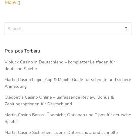
More
Pos-pos Terbaru
Vipluck Casino in Deutschland – kompletter Leitfaden für
deutsche Spieler
Martin Casino Login: App & Mobile Guide für schnelle und sichere
Anmeldung
Cleobetra Casino Online – umfassende Review, Bonus &
Zahlungsoptionen für Deutschland
Martin Casino Bonus: Übersicht, Optionen und Tipps für deutsche
Spieler
Martin Casino Sicherheit: Lizenz, Datenschutz und schnelle