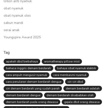
lotion anti nyamuk
obat nyamuk
obat nyamuk oles
sabun mandi
serai anak
Youngspire Award 2025
Tag
apakah dbd berbahaya
aromatherapy pillow mist
bahasa inggris demam berdarah
bahaya obat nyamuk elektrik
cara ampuh mengusir nyamuk
cara membasmi nyamuk
cara penularan demam berdarah dengue
ciri-ciri dbd
ciri demam berdarah yang sudah parah
demam berdarah adalah
demam berdarah dengue
demam berdarah disebabkan oleh
demam berdarah pada orang dewasa
gejala dbd orang dewasa