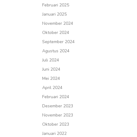
Februari 2025
Januari 2025
November 2024
Oktober 2024
September 2024
Agustus 2024
Juli 2024
Juni 2024
Mei 2024
April 2024
Februari 2024
Desember 2023
November 2023
Oktober 2023
Januari 2022