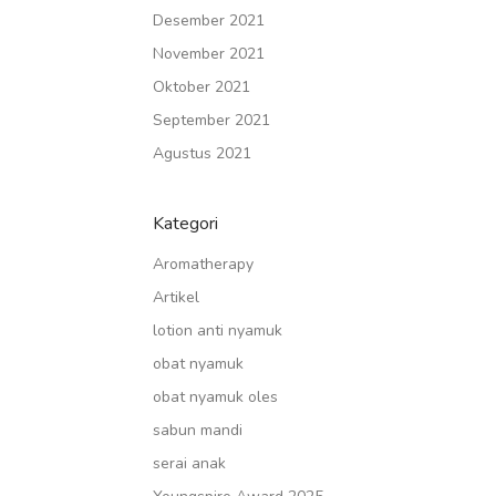
Desember 2021
November 2021
Oktober 2021
September 2021
Agustus 2021
Kategori
Aromatherapy
Artikel
lotion anti nyamuk
obat nyamuk
obat nyamuk oles
sabun mandi
serai anak