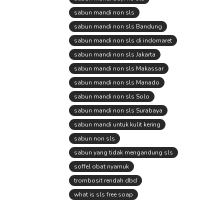
sabun mandi non sls
sabun mandi non sls Bandung
sabun mandi non sls di indomaret
sabun mandi non sls Jakarta
sabun mandi non sls Makassar
sabun mandi non sls Manado
sabun mandi non sls Solo
sabun mandi non sls Surabaya
sabun mandi untuk kulit kering
sabun non sls
sabun yang tidak mengandung sls
soffel obat nyamuk
trombosit rendah dbd
what is sls free soap