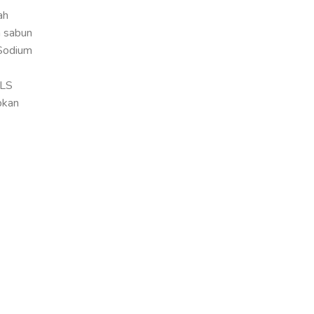
ah
a sabun
 Sodium
SLS
bkan