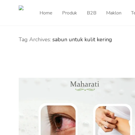
Home
Produk
B2B
Maklon
T
Tag Archives:
sabun untuk kulit kering