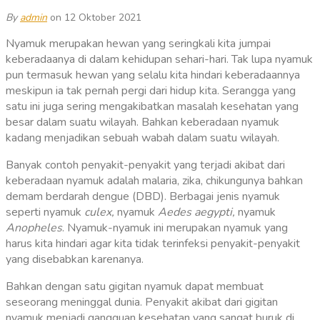
By
admin
on 12 Oktober 2021
Nyamuk merupakan hewan yang seringkali kita jumpai
keberadaanya di dalam kehidupan sehari-hari. Tak lupa nyamuk
pun termasuk hewan yang selalu kita hindari keberadaannya
meskipun ia tak pernah pergi dari hidup kita.
Serangga yang
satu ini juga sering mengakibatkan masalah kesehatan yang
besar dalam suatu wilayah. Bahkan keberadaan nyamuk
kadang menjadikan sebuah wabah dalam suatu wilayah.
Banyak contoh penyakit-penyakit yang terjadi akibat dari
keberadaan nyamuk adalah malaria, zika, chikungunya bahkan
demam berdarah dengue (DBD). Berbagai jenis nyamuk
seperti nyamuk
culex,
nyamuk
Aedes aegypti,
nyamuk
Anopheles
. Nyamuk-nyamuk ini merupakan nyamuk yang
harus kita hindari agar kita tidak terinfeksi penyakit-penyakit
yang disebabkan karenanya.
Bahkan dengan satu gigitan nyamuk dapat membuat
seseorang meninggal dunia. Penyakit akibat dari gigitan
nyamuk menjadi gangguan kesehatan yang sangat buruk di