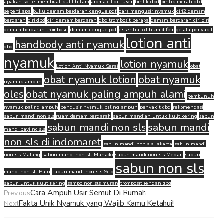
apakah soffel membuat kulit hitam
aroma oil diffuser
bintik dbd
bintik merah dbd
seperti apa
buku demam berdarah dengue pdf
cara mengusir nyamuk
ciri2 demam
berdarah
ciri dbd
ciri demam berdarah
dbd trombosit berapa
demam berdarah ciri ciri
demam berdarah trombosit
demam dengue pdf
essential oil humidifier
gejala penyakit
lotion anti
handbody anti nyamuk
dbd
nyamuk
lotion nyamuk
Lotion Anti Nyamuk Serai
obat
obat nyamuk lotion
obat nyamuk
nyamuk ampuh
oles
obat nyamuk paling ampuh alami
pembunuh
nyamuk paling ampuh
pengusir nyamuk paling ampuh
penyakit dbd
rekomendasi
sabun mandi non sls
ruam demam berdarah
sabun mandian untuk kulit kering
sabun
sabun mandi non sls
sabun mandi
mandi bayi no sls
non sls di indomaret
sabun mandi non sls Jakarta
sabun mandi
non sls Malang
sabun mandi non sls Manado
sabun mandi non sls Medan
sabun
sabun non sls
mandi non sls Palu
sabun mandi non sls Solo
sabun untuk kulit kering
sampo non sls murah
trombosit rendah dbd
Cara Ampuh Usir Semut Di Rumah
Previous
Fakta Unik Nyamuk yang Wajib Kamu Ketahui!
Next