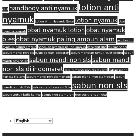
lotion anti
handbody anti nyamuk
dbd
nyamuk
lotion nyamuk
Lotion Anti Nyamuk Serai
obat
obat nyamuk lotion
obat nyamuk
nyamuk ampuh
oles
obat nyamuk paling ampuh alami
pembunuh
nyamuk paling ampuh
pengusir nyamuk paling ampuh
penyakit dbd
rekomendasi
sabun mandi non sls
ruam demam berdarah
sabun mandian untuk kulit kering
sabun
sabun mandi non sls
sabun mandi
mandi bayi no sls
non sls di indomaret
sabun mandi non sls Jakarta
sabun mandi
non sls Malang
sabun mandi non sls Manado
sabun mandi non sls Medan
sabun
sabun non sls
mandi non sls Palu
sabun mandi non sls Solo
sabun untuk kulit kering
sampo non sls murah
trombosit rendah dbd
Choose
a
language