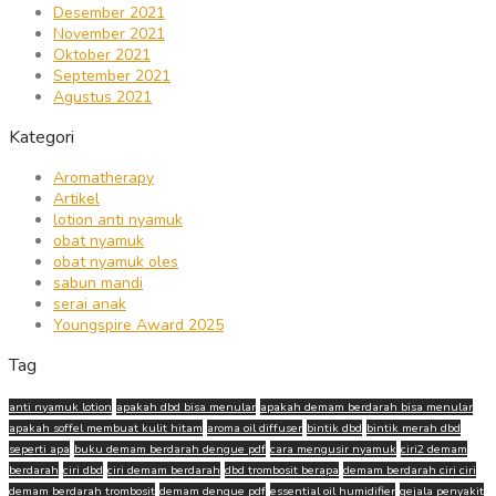
Desember 2021
November 2021
Oktober 2021
September 2021
Agustus 2021
Kategori
Aromatherapy
Artikel
lotion anti nyamuk
obat nyamuk
obat nyamuk oles
sabun mandi
serai anak
Youngspire Award 2025
Tag
anti nyamuk lotion
apakah dbd bisa menular
apakah demam berdarah bisa menular
apakah soffel membuat kulit hitam
aroma oil diffuser
bintik dbd
bintik merah dbd
seperti apa
buku demam berdarah dengue pdf
cara mengusir nyamuk
ciri2 demam
berdarah
ciri dbd
ciri demam berdarah
dbd trombosit berapa
demam berdarah ciri ciri
demam berdarah trombosit
demam dengue pdf
essential oil humidifier
gejala penyakit