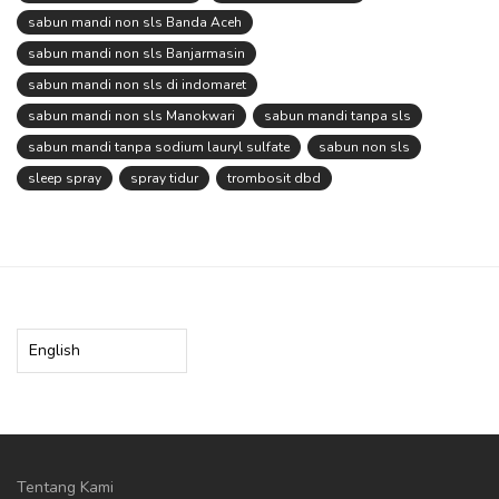
sabun mandi non sls Banda Aceh
sabun mandi non sls Banjarmasin
sabun mandi non sls di indomaret
sabun mandi non sls Manokwari
sabun mandi tanpa sls
sabun mandi tanpa sodium lauryl sulfate
sabun non sls
sleep spray
spray tidur
trombosit dbd
Choose
a
language
Tentang Kami