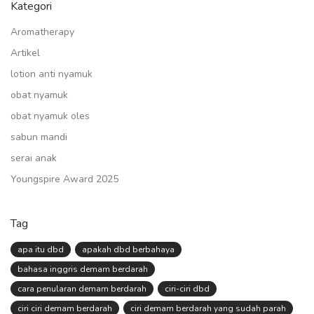
Kategori
Aromatherapy
Artikel
lotion anti nyamuk
obat nyamuk
obat nyamuk oles
sabun mandi
serai anak
Youngspire Award 2025
Tag
apa itu dbd
apakah dbd berbahaya
bahasa inggris demam berdarah
cara penularan demam berdarah
ciri-ciri dbd
ciri ciri demam berdarah
ciri demam berdarah yang sudah parah