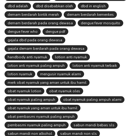
dbd adalah
dbd disebabkan oleh
dbd in english
demam berdarah bintik merah
demam berdarah kemenkes
demam berdarah pada orang dewasa
dengue fever mosquito
dengue fever who
dengue pdf
gejala dbd pada orang dewasa
gejala demam berdarah pada orang dewasa
handbody anti nyamuk
lotion anti nyamuk
lotion anti nyamuk paling ampuh
lotion anti nyamuk terbaik
lotion nyamuk
mengusir nyamuk alami
merk obat nyamuk yang aman untuk ibu hamil
obat nyamuk lotion
obat nyamuk oles
obat nyamuk paling ampuh
obat nyamuk paling ampuh alami
obat nyamuk yang aman untuk ibu hamil
obat pembasmi nyamuk paling ampuh
pembasmi nyamuk paling ampuh
sabun mandi bebas sls
sabun mandi non alkohol
sabun mandi non sls