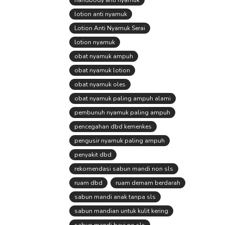
handbody anti nyamuk
lotion anti nyamuk
Lotion Anti Nyamuk Serai
lotion nyamuk
obat nyamuk ampuh
obat nyamuk lotion
obat nyamuk oles
obat nyamuk paling ampuh alami
pembunuh nyamuk paling ampuh
pencegahan dbd kemenkes
pengusir nyamuk paling ampuh
penyakit dbd
rekomendasi sabun mandi non sls
ruam dbd
ruam demam berdarah
sabun mandi anak tanpa sls
sabun mandian untuk kulit kering