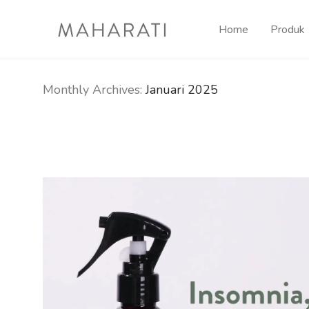
Home
Produk
Monthly Archives:
Januari 2025