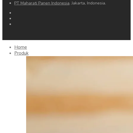
PT Maharati Panen Indonesia
. Jakarta, Indonesia.
Home
Produk