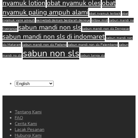
nyamuk lotion
obat nyamuk oles
obat
nyamuk paling ampuh alami
obat nyamuk terbaik
obat
nyamuk yang ampuh
penyebab demam berdarah dengue
pillow mist
sabun mandi no
sabun mandi non sls
fragrance
sabun mandi non sls Denpasar
sabun mandi non sls di indomaret
sabun mandi non
sls Mataram
sabun mandi non sls Padang
sabun mandi non sls Palembang
sabun
sabun non sls
mandi no sls
sabun tanpa sls
Choose
a
language
Tentang Kami
FAQ
Cerita Kami
Lacak Pesanan
Hubungi Kami