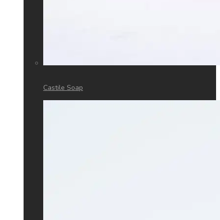
Castile Soap