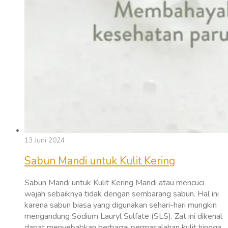
13 Juni 2024
Sabun Mandi untuk Kulit Kering
Sabun Mandi untuk Kulit Kering Mandi atau mencuci
wajah sebaiknya tidak dengan sembarang sabun. Hal ini
karena sabun biasa yang digunakan sehari-hari mungkin
mengandung Sodium Lauryl Sulfate (SLS). Zat ini dikenal
dapat menyebabkan berbagai permasalahan kulit hingga