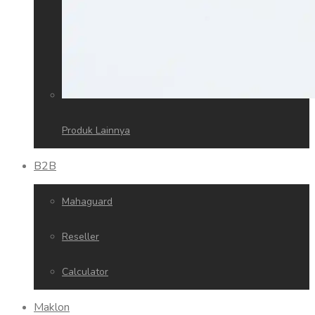
Produk Lainnya
B2B
Mahaguard
Reseller
Calculator
Maklon