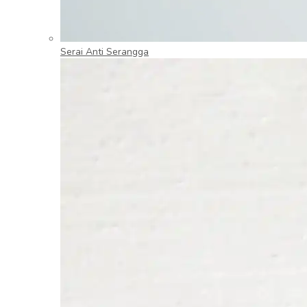
Serai Anti Serangga