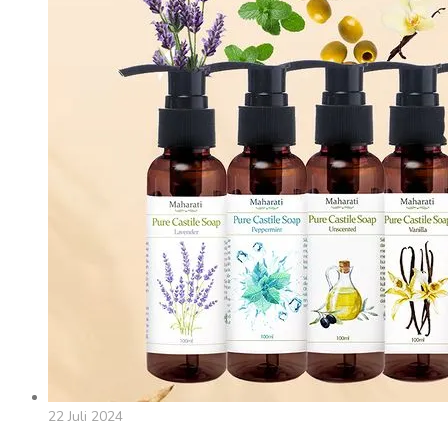
22 Juli 2024