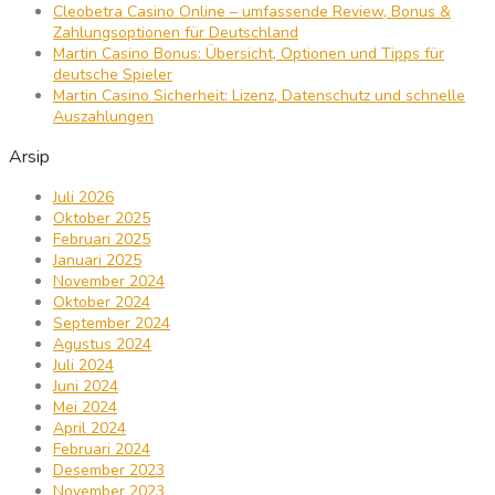
Cleobetra Casino Online – umfassende Review, Bonus &
Zahlungsoptionen für Deutschland
Martin Casino Bonus: Übersicht, Optionen und Tipps für
deutsche Spieler
Martin Casino Sicherheit: Lizenz, Datenschutz und schnelle
Auszahlungen
Arsip
Juli 2026
Oktober 2025
Februari 2025
Januari 2025
November 2024
Oktober 2024
September 2024
Agustus 2024
Juli 2024
Juni 2024
Mei 2024
April 2024
Februari 2024
Desember 2023
November 2023