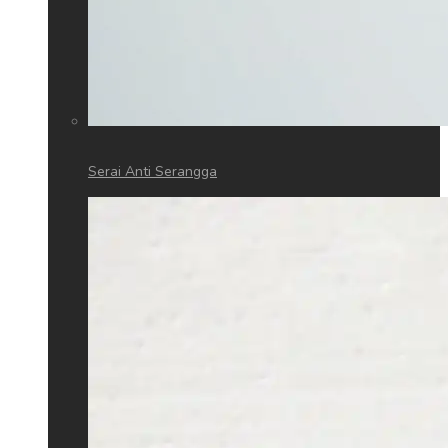
Serai Anti Serangga