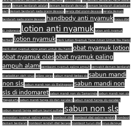
parah
demam berdarah adalah
demam berdarah dengue
demam berdarah disebabkan
oleh
demam berdarah pada orang dewasa
gejala dbd orang dewasa
gejala demam
handbody anti nyamuk
berdarah pada orang dewasa
kasus dbd
lotion anti nyamuk
di indonesia
lotion anti nyamuk
lotion nyamuk
terbaik
Merk Lotion Nyamuk Yang Aman Untuk Ibu Hamil
obat nyamuk lotion
merk obat nyamuk yang aman untuk ibu hamil
obat nyamuk oles
obat nyamuk paling
ampuh alami
pembasmi nyamuk paling ampuh
penyakit demam berdarah
sabun mandi
disebabkan oleh virus
pillow spray
sabun mandi bebas sls
non sls
sabun mandi non
sabun mandi non sls Balikpapan
sls di indomaret
sabun mandi non sls Samarinda
sabun mandi non sls
Yogyakarta
sabun mandi tanpa sls dan paraben
sabun mandi tanpa sls paraben
sabun non sls
sabun mandi tanpa sodium lauryl sulfate
semprotan nyamuk paling ampuh
trombosit dbd
trombosit dbd paling rendah
trombosit
demam berdarah
trombosit rendah dbd berapa
trombosit turun dbd
virus dengue