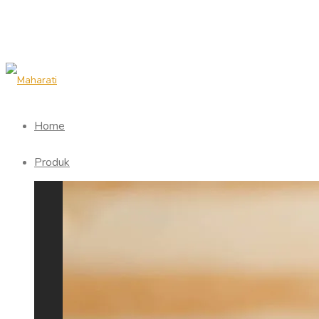
Home
Produk