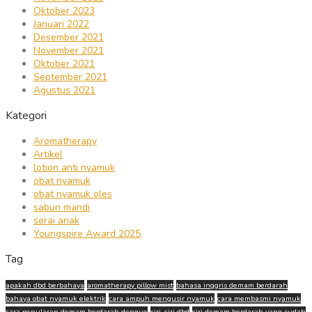
Oktober 2023
Januari 2022
Desember 2021
November 2021
Oktober 2021
September 2021
Agustus 2021
Kategori
Aromatherapy
Artikel
lotion anti nyamuk
obat nyamuk
obat nyamuk oles
sabun mandi
serai anak
Youngspire Award 2025
Tag
apakah dbd berbahaya
aromatherapy pillow mist
bahasa inggris demam berdarah
bahaya obat nyamuk elektrik
cara ampuh mengusir nyamuk
cara membasmi nyamuk
cara penularan demam berdarah dengue
ciri-ciri dbd
ciri demam berdarah yang sudah