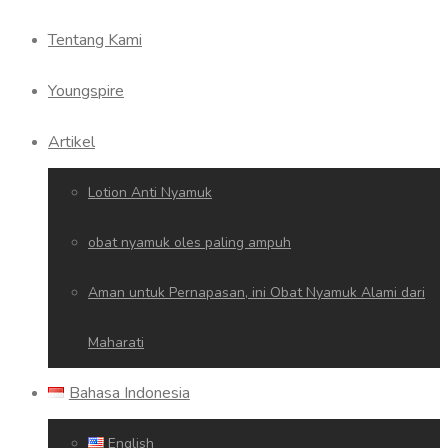
Tentang Kami
Youngspire
Artikel
Lotion Anti Nyamuk
obat nyamuk oles paling ampuh
Aman untuk Pernapasan, ini Obat Nyamuk Alami dari
Maharati
Bahasa Indonesia
English