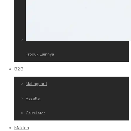
Produk Lainnya
B2B
Mahaguard
Reseller
Calculator
Maklon