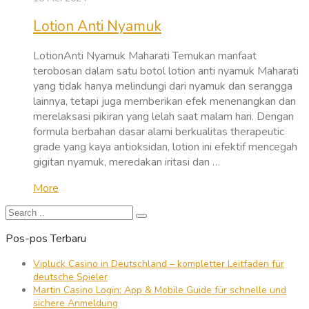
Lotion Anti Nyamuk
LotionAnti Nyamuk Maharati Temukan manfaat
terobosan dalam satu botol lotion anti nyamuk Maharati
yang tidak hanya melindungi dari nyamuk dan serangga
lainnya, tetapi juga memberikan efek menenangkan dan
merelaksasi pikiran yang lelah saat malam hari. Dengan
formula berbahan dasar alami berkualitas therapeutic
grade yang kaya antioksidan, lotion ini efektif mencegah
gigitan nyamuk, meredakan iritasi dan …
More
Pos-pos Terbaru
Vipluck Casino in Deutschland – kompletter Leitfaden für
deutsche Spieler
Martin Casino Login: App & Mobile Guide für schnelle und
sichere Anmeldung