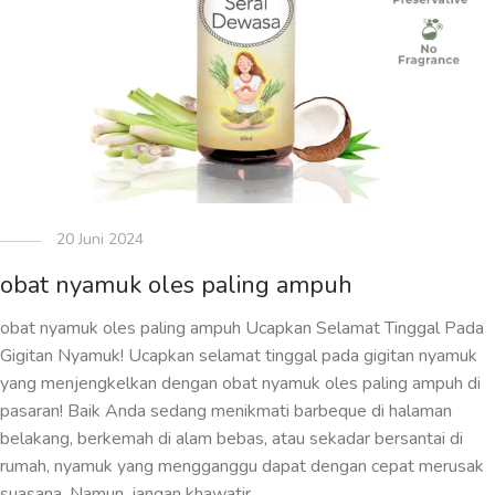
20 Juni 2024
obat nyamuk oles paling ampuh
obat nyamuk oles paling ampuh Ucapkan Selamat Tinggal Pada
Gigitan Nyamuk! Ucapkan selamat tinggal pada gigitan nyamuk
yang menjengkelkan dengan obat nyamuk oles paling ampuh di
pasaran! Baik Anda sedang menikmati barbeque di halaman
belakang, berkemah di alam bebas, atau sekadar bersantai di
rumah, nyamuk yang mengganggu dapat dengan cepat merusak
suasana. Namun, jangan khawatir, …