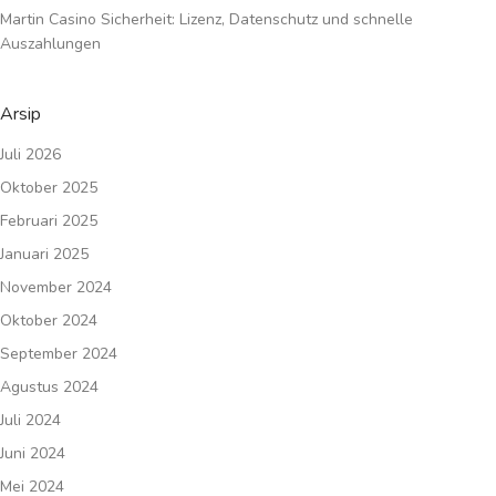
Martin Casino Sicherheit: Lizenz, Datenschutz und schnelle
Auszahlungen
Arsip
Juli 2026
Oktober 2025
Februari 2025
Januari 2025
November 2024
Oktober 2024
September 2024
Agustus 2024
Juli 2024
Juni 2024
Mei 2024