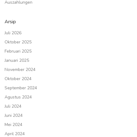
Auszahlungen
Arsip
Juli 2026
Oktober 2025
Februari 2025
Januari 2025
November 2024
Oktober 2024
September 2024
Agustus 2024
Juli 2024
Juni 2024
Mei 2024
April 2024