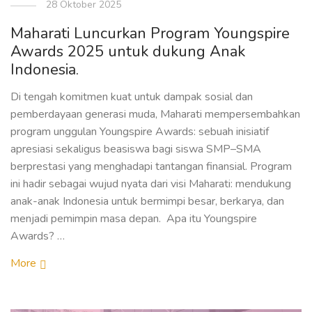
28 Oktober 2025
Maharati Luncurkan Program Youngspire
Awards 2025 untuk dukung Anak
Indonesia.
Di tengah komitmen kuat untuk dampak sosial dan
pemberdayaan generasi muda, Maharati mempersembahkan
program unggulan Youngspire Awards: sebuah inisiatif
apresiasi sekaligus beasiswa bagi siswa SMP–SMA
berprestasi yang menghadapi tantangan finansial. Program
ini hadir sebagai wujud nyata dari visi Maharati: mendukung
anak-anak Indonesia untuk bermimpi besar, berkarya, dan
menjadi pemimpin masa depan. Apa itu Youngspire
Awards? …
More