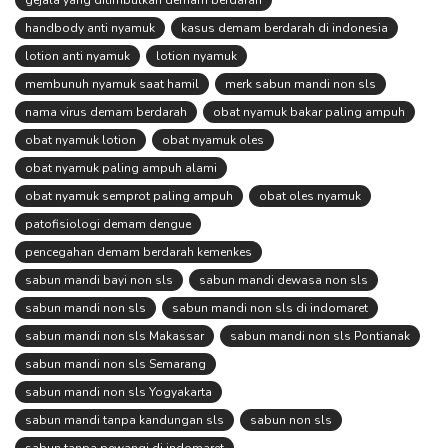
handbody anti nyamuk
kasus demam berdarah di indonesia
lotion anti nyamuk
lotion nyamuk
membunuh nyamuk saat hamil
merk sabun mandi non sls
nama virus demam berdarah
obat nyamuk bakar paling ampuh
obat nyamuk lotion
obat nyamuk oles
obat nyamuk paling ampuh alami
obat nyamuk semprot paling ampuh
obat oles nyamuk
patofisiologi demam dengue
pencegahan demam berdarah kemenkes
sabun mandi bayi non sls
sabun mandi dewasa non sls
sabun mandi non sls
sabun mandi non sls di indomaret
sabun mandi non sls Makassar
sabun mandi non sls Pontianak
sabun mandi non sls Semarang
sabun mandi non sls Yogyakarta
sabun mandi tanpa kandungan sls
sabun non sls
sabun tanpa pewangi di indomaret