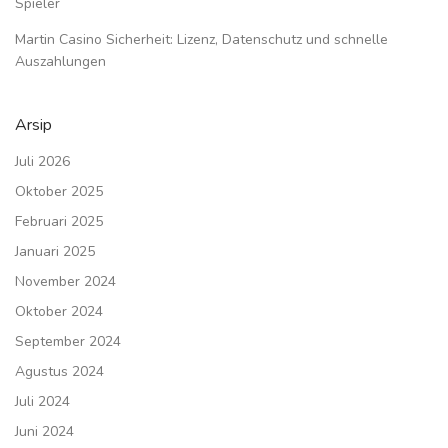
Spieler
Martin Casino Sicherheit: Lizenz, Datenschutz und schnelle
Auszahlungen
Arsip
Juli 2026
Oktober 2025
Februari 2025
Januari 2025
November 2024
Oktober 2024
September 2024
Agustus 2024
Juli 2024
Juni 2024