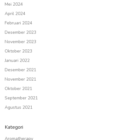
Mei 2024
April 2024
Februari 2024
Desember 2023
November 2023
Oktober 2023
Januari 2022
Desember 2021
November 2021
Oktober 2021
September 2021
Agustus 2021
Kategori
Aromatherapy