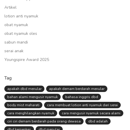
Artikel
lotion anti nyamuk
obat nyamuk
obat nyamuk oles
sabun mandi
serai anak
Youngspire Award 2025
Tag
apakah dbd menular
apakah demam berdarah menular
bahan alami mengusir nyamuk
bahasa inggris dbd
body mist maharati
cara membuat lotion anti nyamuk dari serai
cara menghilangkan nyamuk
cara mengusir nyamuk secara alami
ciri ciri demam berdarah pada orang dewasa
dbd adalah
dbd kemenkes
dbd menular