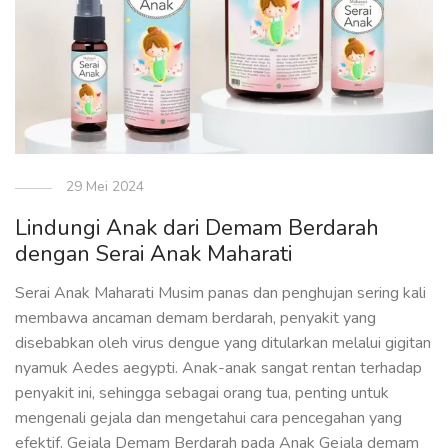
29 Mei 2024
Lindungi Anak dari Demam Berdarah
dengan Serai Anak Maharati
Serai Anak Maharati Musim panas dan penghujan sering kali
membawa ancaman demam berdarah, penyakit yang
disebabkan oleh virus dengue yang ditularkan melalui gigitan
nyamuk Aedes aegypti. Anak-anak sangat rentan terhadap
penyakit ini, sehingga sebagai orang tua, penting untuk
mengenali gejala dan mengetahui cara pencegahan yang
efektif. Gejala Demam Berdarah pada Anak Gejala demam