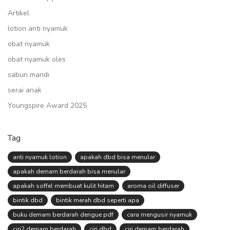
Artikel
lotion anti nyamuk
obat nyamuk
obat nyamuk oles
sabun mandi
serai anak
Youngspire Award 2025
Tag
anti nyamuk lotion
apakah dbd bisa menular
apakah demam berdarah bisa menular
apakah soffel membuat kulit hitam
aroma oil diffuser
bintik dbd
bintik merah dbd seperti apa
buku demam berdarah dengue pdf
cara mengusir nyamuk
ciri2 demam berdarah
ciri dbd
ciri demam berdarah