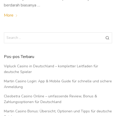
berdarah biasanya …
More
Pos-pos Terbaru
Vipluck Casino in Deutschland – kompletter Leitfaden für
deutsche Spieler
Martin Casino Login: App & Mobile Guide für schnelle und sichere
Anmeldung
Cleobetra Casino Online – umfassende Review, Bonus &
Zahlungsoptionen für Deutschland
Martin Casino Bonus: Übersicht, Optionen und Tipps für deutsche