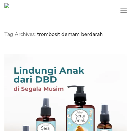
Tag Archives:
trombosit demam berdarah