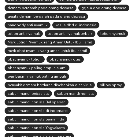
demam berdarah pada orang dewasa
gejala dbd orang dewasa
gejala demam berdarah pada orang dewasa
handbody anti nyamuk
kasus dbd di indonesia
lotion anti nyamuk
lotion anti nyamuk terbaik
lotion nyamuk
Merk Lotion Nyamuk Yang Aman Untuk Ibu Hamil
merk obat nyamuk yang aman untuk ibu hamil
obat nyamuk lotion
obat nyamuk oles
obat nyamuk paling ampuh alami
pembasmi nyamuk paling ampuh
penyakit demam berdarah disebabkan oleh virus
pillow spray
sabun mandi bebas sls
sabun mandi non sls
sabun mandi non sls Balikpapan
sabun mandi non sls di indomaret
sabun mandi non sls Samarinda
sabun mandi non sls Yogyakarta
sabun mandi tanpa sls dan paraben