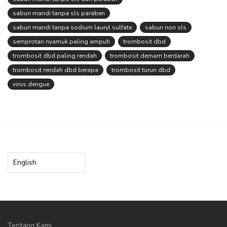
sabun mandi tanpa sls paraben
sabun mandi tanpa sodium lauryl sulfate
sabun non sls
semprotan nyamuk paling ampuh
trombosit dbd
trombosit dbd paling rendah
trombosit demam berdarah
trombosit rendah dbd berapa
trombosit turun dbd
virus dengue
Choose
a
language
Tentang Kami