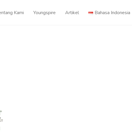
entang Kami
Youngspire
Artikel
Bahasa Indonesia