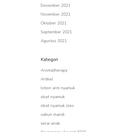
Desember 2021
November 2021
Oktober 2021
September 2021
Agustus 2021
Kategori
Aromatherapy
Artikel
lotion anti nyamuk
obat nyamuk
obat nyamuk oles
sabun mandi
serai anak