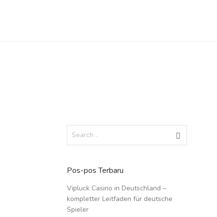
Pos-pos Terbaru
Vipluck Casino in Deutschland –
kompletter Leitfaden für deutsche
Spieler