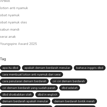
Artikel
lotion anti nyamuk
obat nyamuk
obat nyamuk oles
sabun mandi
serai anak
Youngspire Award 2025
Tag
apa itu dbd
apakah demam berdarah menular
bahasa inggris dbd
cara membuat lotion anti nyamuk dari serai
cara penularan demam berdarah
ciri ciri demam berdarah
ciri demam berdarah yang sudah parah
dbd adalah
dbd disebabkan oleh
dbd in english
demam berdarah apakah menular
demam berdarah bintik merah