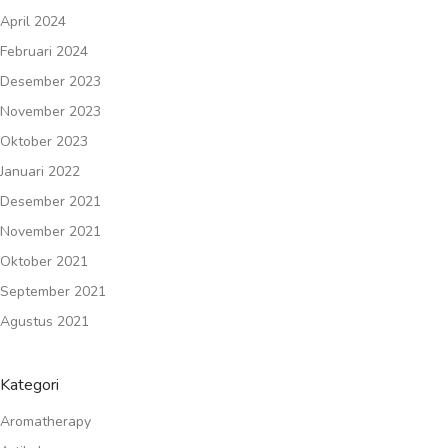
April 2024
Februari 2024
Desember 2023
November 2023
Oktober 2023
Januari 2022
Desember 2021
November 2021
Oktober 2021
September 2021
Agustus 2021
Kategori
Aromatherapy