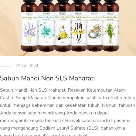
22 Juli 2024
Sabun Mandi Non SLS Maharati
Sabun Mandi Non SLS Maharati Rasakan Kelembutan Alami
Castile Soap Maharati Mandi merupakan salah satu ritual penting
untuk menjaga kebersihan dan kesehatan tubuh. Namun, tahukah
Anda bahwa sabun mandi yang Anda gunakan dapat
memengaruhi kesehatan kulit? Banyak sabun mandi di pasaran
yang mengandung Sodium Lauryl Sulfate (SLS), bahan kimia
yang dapat menyebabkan iritasi pada kulit …