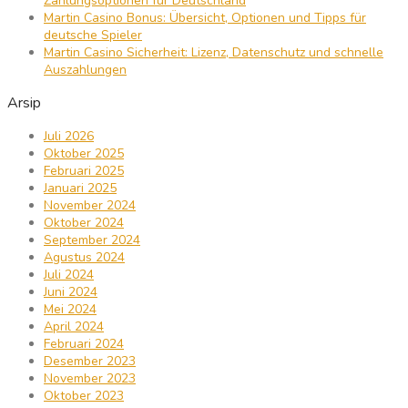
Zahlungsoptionen für Deutschland
Martin Casino Bonus: Übersicht, Optionen und Tipps für
deutsche Spieler
Martin Casino Sicherheit: Lizenz, Datenschutz und schnelle
Auszahlungen
Arsip
Juli 2026
Oktober 2025
Februari 2025
Januari 2025
November 2024
Oktober 2024
September 2024
Agustus 2024
Juli 2024
Juni 2024
Mei 2024
April 2024
Februari 2024
Desember 2023
November 2023
Oktober 2023