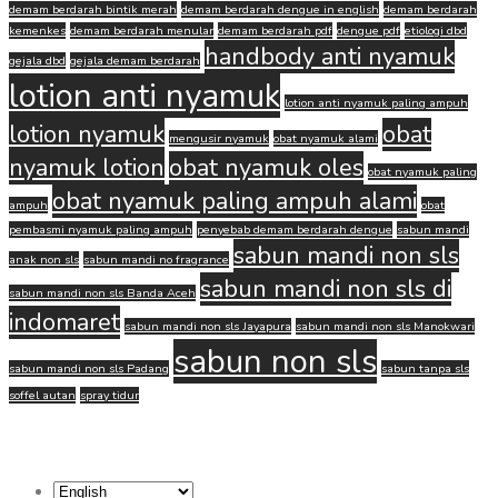
demam berdarah bintik merah
demam berdarah dengue in english
demam berdarah
kemenkes
demam berdarah menular
demam berdarah pdf
dengue pdf
etiologi dbd
handbody anti nyamuk
gejala dbd
gejala demam berdarah
lotion anti nyamuk
lotion anti nyamuk paling ampuh
lotion nyamuk
obat
mengusir nyamuk
obat nyamuk alami
nyamuk lotion
obat nyamuk oles
obat nyamuk paling
obat nyamuk paling ampuh alami
ampuh
obat
pembasmi nyamuk paling ampuh
penyebab demam berdarah dengue
sabun mandi
sabun mandi non sls
anak non sls
sabun mandi no fragrance
sabun mandi non sls di
sabun mandi non sls Banda Aceh
indomaret
sabun mandi non sls Jayapura
sabun mandi non sls Manokwari
sabun non sls
sabun mandi non sls Padang
sabun tanpa sls
soffel autan
spray tidur
Choose