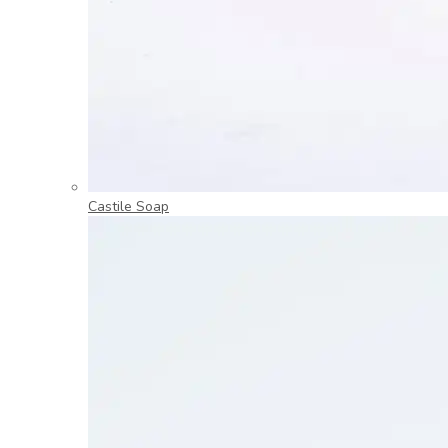
Castile Soap