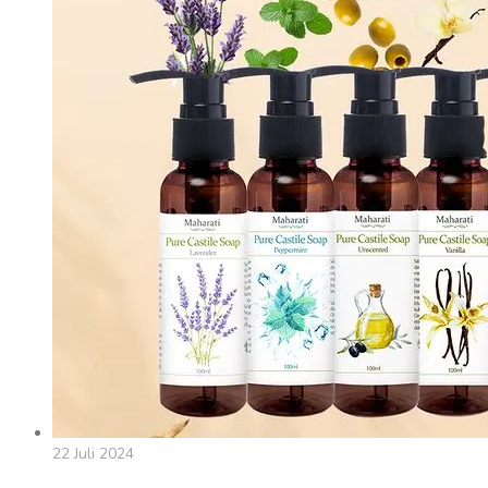
22 Juli 2024