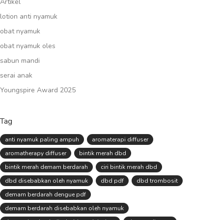
Artikel
lotion anti nyamuk
obat nyamuk
obat nyamuk oles
sabun mandi
serai anak
Youngspire Award 2025
Tag
anti nyamuk paling ampuh
aromaterapi diffuser
aromatherapy diffuser
bintik merah dbd
bintik merah demam berdarah
ciri bintik merah dbd
dbd disebabkan oleh nyamuk
dbd pdf
dbd trombosit
demam berdarah dengue pdf
demam berdarah disebabkan oleh nyamuk