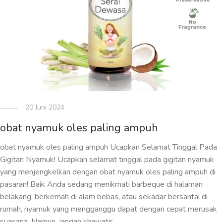
20 Juni 2024
obat nyamuk oles paling ampuh
obat nyamuk oles paling ampuh Ucapkan Selamat Tinggal Pada
Gigitan Nyamuk! Ucapkan selamat tinggal pada gigitan nyamuk
yang menjengkelkan dengan obat nyamuk oles paling ampuh di
pasaran! Baik Anda sedang menikmati barbeque di halaman
belakang, berkemah di alam bebas, atau sekadar bersantai di
rumah, nyamuk yang mengganggu dapat dengan cepat merusak
suasana. Namun, jangan khawatir, …