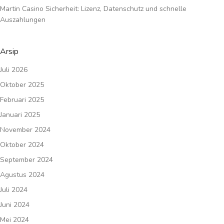
Martin Casino Sicherheit: Lizenz, Datenschutz und schnelle
Auszahlungen
Arsip
Juli 2026
Oktober 2025
Februari 2025
Januari 2025
November 2024
Oktober 2024
September 2024
Agustus 2024
Juli 2024
Juni 2024
Mei 2024