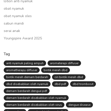
lotion anti nyamuk
obat nyamuk
obat nyamuk oles
sabun mandi
serai anak
Youngspire Award 2025
Tag
anti nyamuk paling ampuh
aromaterapi diffuser
aromatherapy diffuser
bintik merah dbd
bintik merah demam berdarah
ciri bintik merah dbd
dbd disebabkan oleh nyamuk
dbd pdf
dbd trombosit
demam berdarah dengue pdf
demam berdarah disebabkan oleh nyamuk
demam berdarah disebabkan oleh virus
dengue disease