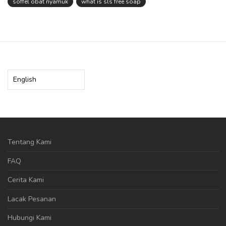
soffel obat nyamuk
what is sls free soap
Choose
a
language
Tentang Kami
FAQ
Cerita Kami
Lacak Pesanan
Hubungi Kami