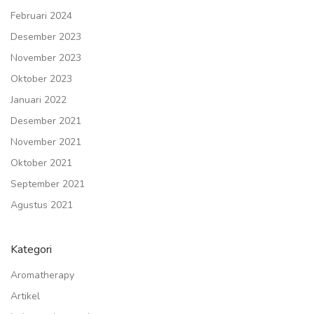
Februari 2024
Desember 2023
November 2023
Oktober 2023
Januari 2022
Desember 2021
November 2021
Oktober 2021
September 2021
Agustus 2021
Kategori
Aromatherapy
Artikel