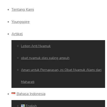
Tentang Kami
Youngspire
Artikel
Lotion Anti Nyamuk
obat nyamuk oles paling ampuh
Aman untuk Pernapasan, ini Obat Nyamuk Alami dari
Maharati
Bahasa Indonesia
English