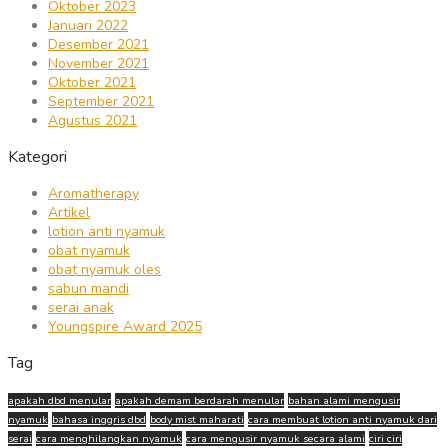
Oktober 2023
Januari 2022
Desember 2021
November 2021
Oktober 2021
September 2021
Agustus 2021
Kategori
Aromatherapy
Artikel
lotion anti nyamuk
obat nyamuk
obat nyamuk oles
sabun mandi
serai anak
Youngspire Award 2025
Tag
apakah dbd menular
apakah demam berdarah menular
bahan alami mengusir
nyamuk
bahasa inggris dbd
body mist maharati
cara membuat lotion anti nyamuk dari
serai
cara menghilangkan nyamuk
cara mengusir nyamuk secara alami
ciri ciri