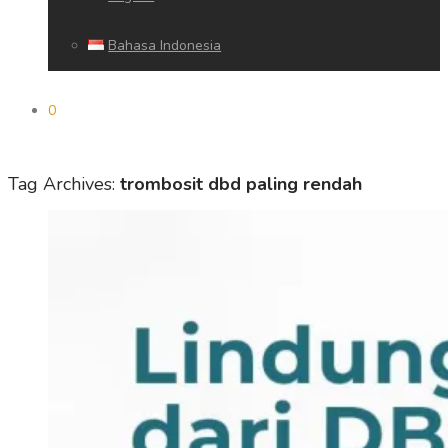
Bahasa Indonesia
0
Tag Archives:
trombosit dbd paling rendah