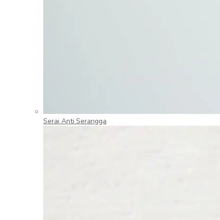
Serai Anti Serangga