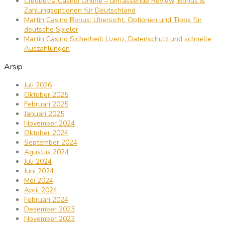
Cleobetra Casino Online – umfassende Review, Bonus &
Zahlungsoptionen für Deutschland
Martin Casino Bonus: Übersicht, Optionen und Tipps für
deutsche Spieler
Martin Casino Sicherheit: Lizenz, Datenschutz und schnelle
Auszahlungen
Arsip
Juli 2026
Oktober 2025
Februari 2025
Januari 2025
November 2024
Oktober 2024
September 2024
Agustus 2024
Juli 2024
Juni 2024
Mei 2024
April 2024
Februari 2024
Desember 2023
November 2023