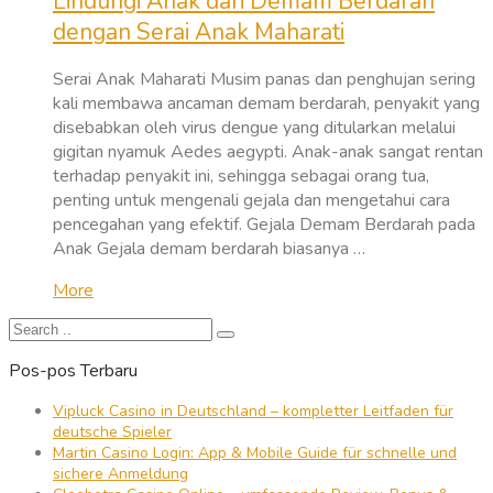
Lindungi Anak dari Demam Berdarah
dengan Serai Anak Maharati
Serai Anak Maharati Musim panas dan penghujan sering
kali membawa ancaman demam berdarah, penyakit yang
disebabkan oleh virus dengue yang ditularkan melalui
gigitan nyamuk Aedes aegypti. Anak-anak sangat rentan
terhadap penyakit ini, sehingga sebagai orang tua,
penting untuk mengenali gejala dan mengetahui cara
pencegahan yang efektif. Gejala Demam Berdarah pada
Anak Gejala demam berdarah biasanya …
More
Pos-pos Terbaru
Vipluck Casino in Deutschland – kompletter Leitfaden für
deutsche Spieler
Martin Casino Login: App & Mobile Guide für schnelle und
sichere Anmeldung