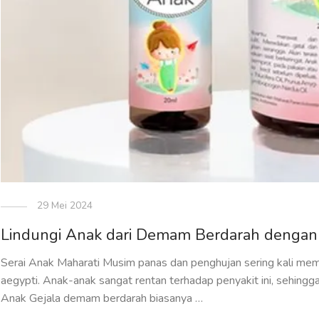
29 Mei 2024
Lindungi Anak dari Demam Berdarah dengan 
Serai Anak Maharati Musim panas dan penghujan sering kali me
aegypti. Anak-anak sangat rentan terhadap penyakit ini, sehing
Anak Gejala demam berdarah biasanya …