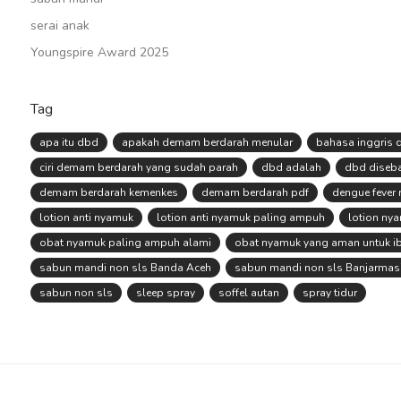
serai anak
Youngspire Award 2025
Tag
apa itu dbd
apakah demam berdarah menular
bahasa inggris 
ciri demam berdarah yang sudah parah
dbd adalah
dbd diseb
demam berdarah kemenkes
demam berdarah pdf
dengue fever
lotion anti nyamuk
lotion anti nyamuk paling ampuh
lotion ny
obat nyamuk paling ampuh alami
obat nyamuk yang aman untuk i
sabun mandi non sls Banda Aceh
sabun mandi non sls Banjarmas
sabun non sls
sleep spray
soffel autan
spray tidur