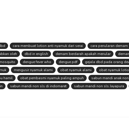
dbd
cara membuat lotion anti nyamuk dari serai
cara penularan demam 
abkan oleh
dbd in english
demam berdarah apakah menular
demam 
 mosquito
dengue fever who
dengue pdf
gejala dbd pada orang d
amuk
mengusir nyamuk alami
obat nyamuk alami
obat nyamuk loti
bu hamil
obat pembasmi nyamuk paling ampuh
sabun mandi anak non
in
sabun mandi non sls di indomaret
sabun mandi non sls Jayapura