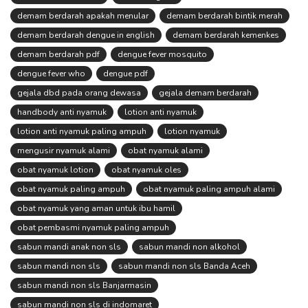
demam berdarah apakah menular
demam berdarah bintik merah
demam berdarah dengue in english
demam berdarah kemenkes
demam berdarah pdf
dengue fever mosquito
dengue fever who
dengue pdf
gejala dbd pada orang dewasa
gejala demam berdarah
handbody anti nyamuk
lotion anti nyamuk
lotion anti nyamuk paling ampuh
lotion nyamuk
mengusir nyamuk alami
obat nyamuk alami
obat nyamuk lotion
obat nyamuk oles
obat nyamuk paling ampuh
obat nyamuk paling ampuh alami
obat nyamuk yang aman untuk ibu hamil
obat pembasmi nyamuk paling ampuh
sabun mandi anak non sls
sabun mandi non alkohol
sabun mandi non sls
sabun mandi non sls Banda Aceh
sabun mandi non sls Banjarmasin
sabun mandi non sls di indomaret