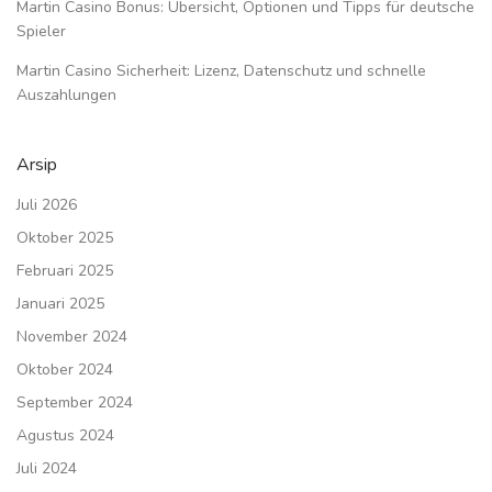
Martin Casino Bonus: Übersicht, Optionen und Tipps für deutsche
Spieler
Martin Casino Sicherheit: Lizenz, Datenschutz und schnelle
Auszahlungen
Arsip
Juli 2026
Oktober 2025
Februari 2025
Januari 2025
November 2024
Oktober 2024
September 2024
Agustus 2024
Juli 2024