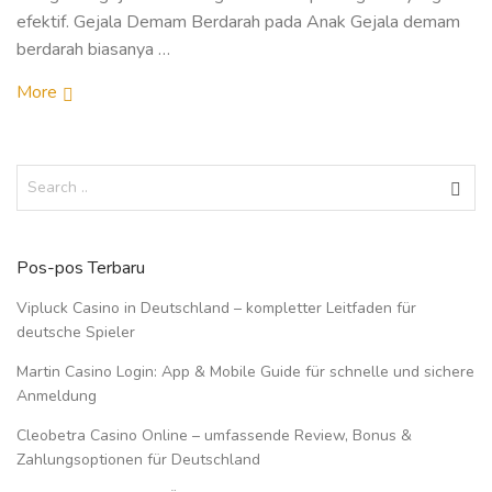
efektif. Gejala Demam Berdarah pada Anak Gejala demam
berdarah biasanya …
More
Pos-pos Terbaru
Vipluck Casino in Deutschland – kompletter Leitfaden für
deutsche Spieler
Martin Casino Login: App & Mobile Guide für schnelle und sichere
Anmeldung
Cleobetra Casino Online – umfassende Review, Bonus &
Zahlungsoptionen für Deutschland