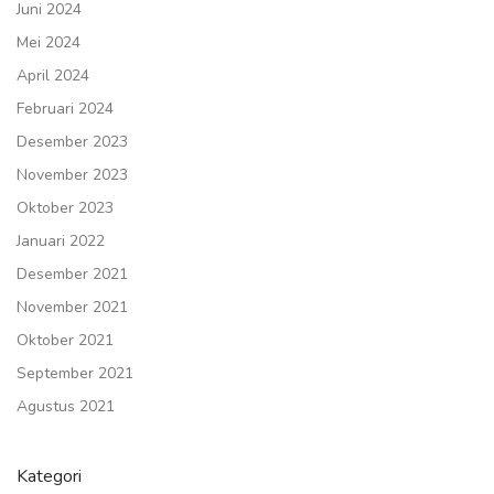
Juni 2024
Mei 2024
April 2024
Februari 2024
Desember 2023
November 2023
Oktober 2023
Januari 2022
Desember 2021
November 2021
Oktober 2021
September 2021
Agustus 2021
Kategori