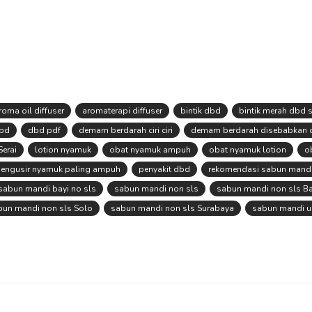
roma oil diffuser
aromaterapi diffuser
bintik dbd
bintik merah dbd s
dbd
dbd pdf
demam berdarah ciri ciri
demam berdarah disebabkan o
Serai
lotion nyamuk
obat nyamuk ampuh
obat nyamuk lotion
o
engusir nyamuk paling ampuh
penyakit dbd
rekomendasi sabun mandi
sabun mandi bayi no sls
sabun mandi non sls
sabun mandi non sls B
bun mandi non sls Solo
sabun mandi non sls Surabaya
sabun mandi un