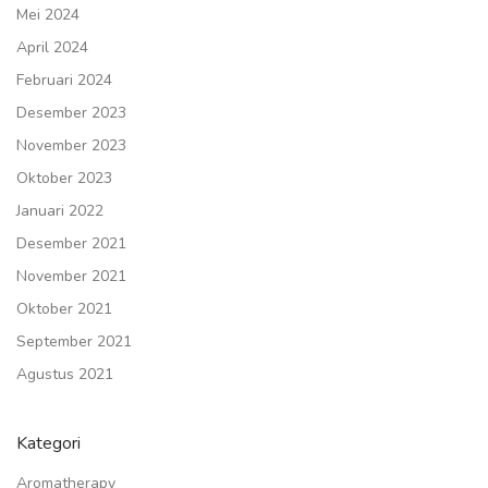
Mei 2024
April 2024
Februari 2024
Desember 2023
November 2023
Oktober 2023
Januari 2022
Desember 2021
November 2021
Oktober 2021
September 2021
Agustus 2021
Kategori
Aromatherapy