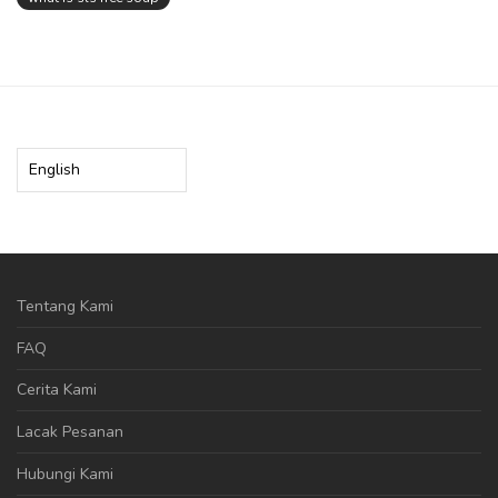
Choose
a
language
Tentang Kami
FAQ
Cerita Kami
Lacak Pesanan
Hubungi Kami