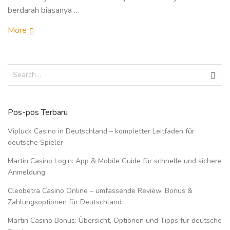
berdarah biasanya …
More
Pos-pos Terbaru
Vipluck Casino in Deutschland – kompletter Leitfaden für
deutsche Spieler
Martin Casino Login: App & Mobile Guide für schnelle und sichere
Anmeldung
Cleobetra Casino Online – umfassende Review, Bonus &
Zahlungsoptionen für Deutschland
Martin Casino Bonus: Übersicht, Optionen und Tipps für deutsche