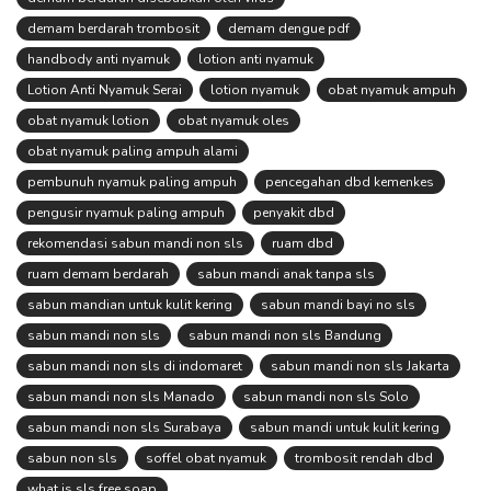
demam berdarah trombosit
demam dengue pdf
handbody anti nyamuk
lotion anti nyamuk
Lotion Anti Nyamuk Serai
lotion nyamuk
obat nyamuk ampuh
obat nyamuk lotion
obat nyamuk oles
obat nyamuk paling ampuh alami
pembunuh nyamuk paling ampuh
pencegahan dbd kemenkes
pengusir nyamuk paling ampuh
penyakit dbd
rekomendasi sabun mandi non sls
ruam dbd
ruam demam berdarah
sabun mandi anak tanpa sls
sabun mandian untuk kulit kering
sabun mandi bayi no sls
sabun mandi non sls
sabun mandi non sls Bandung
sabun mandi non sls di indomaret
sabun mandi non sls Jakarta
sabun mandi non sls Manado
sabun mandi non sls Solo
sabun mandi non sls Surabaya
sabun mandi untuk kulit kering
sabun non sls
soffel obat nyamuk
trombosit rendah dbd
what is sls free soap